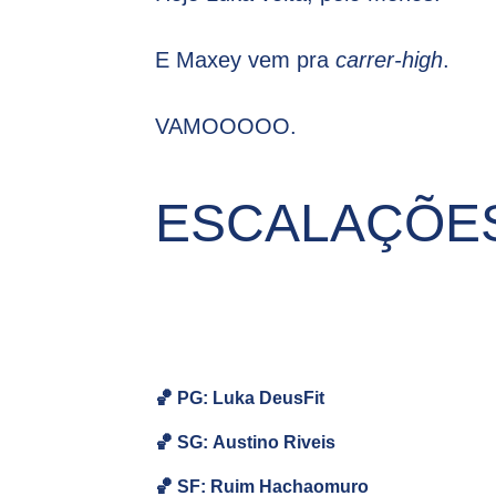
E Maxey vem pra
carrer-high
.
VAMOOOOO.
ESCALAÇÕES
🏀 PG: Luka DeusFit
🏀
SG:
Austino Riveis
🏀
SF:
Ruim Hachaomuro