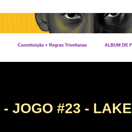
Pular para o conteúdo principal
Constituição + Regras Trivelianas
ALBUM DE 
- JOGO #23 - LAK