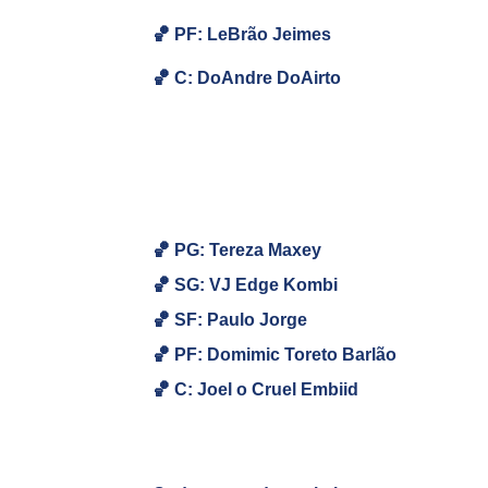
🏀
PF: LeBrão Jeimes
🏀
C: DoAndre DoAirto
🏀 PG: Tereza Maxey
🏀
SG: VJ Edge Kombi
🏀
SF: Paulo Jorge
🏀
PF: Domimic Toreto Barlão
🏀
C:
Joel o Cruel Embiid