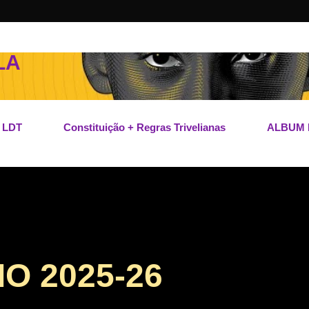
Pular para o conteúdo principal
LA
 LDT
Constituição + Regras Trivelianas
ALBUM 
O 2025-26