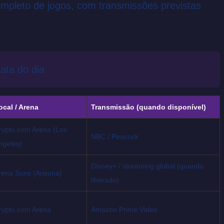
ompleto de jogos, com transmissões previstas
ata do dia
ocal / Arena
Transmissão (quando disponível)
rypto.com Arena (Los
NBC / Peacock
ngeles)
Disney+ / streaming global (quando
rena Suns (Arizona)
liberado)
rypto.com Arena
Amazon Prime Video