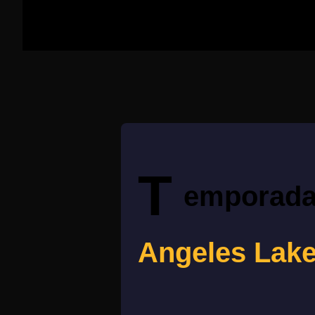
T
emporada
Angeles Lake