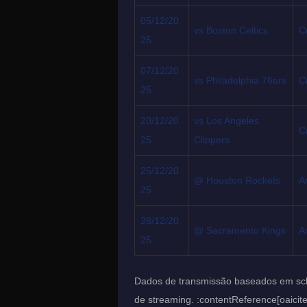
05/12/20
vs Boston Celtics
C
25
07/12/20
vs Philadelphia 76ers
C
25
20/12/20
vs Los Angeles
C
25
Clippers
25/12/20
@ Houston Rockets
A
25
28/12/20
@ Sacramento Kings
A
25
Dados de transmissão baseados em sch
de streaming. :contentReference[oaicit