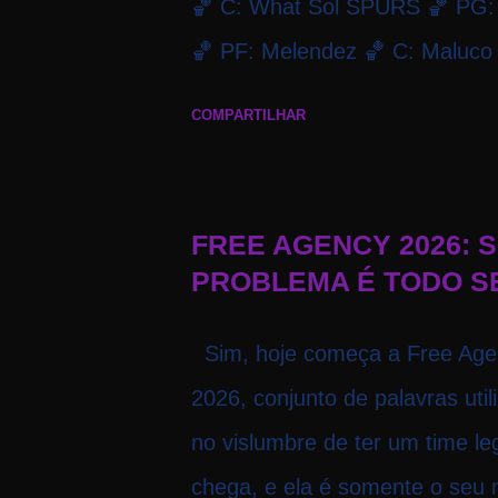
🏀 C: What Sol SPURS 🏀 PG: J
🏀 PF: Melendez 🏀 C: Maluco 
20:30 Local: Na quadra Trans
COMPARTILHAR
FREE AGENCY 2026: S
PROBLEMA É TODO S
Sim, hoje começa a Free Age
2026, conjunto de palavras util
no vislumbre de ter um time leg
chega, e ela é somente o seu 