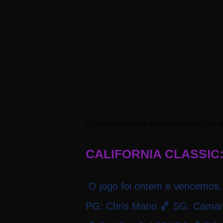
Postagens mais visitadas deste blo
CALIFORNIA CLASSIC:
O jogo foi ontem e vencem
PG: Chris Mano 🏀 SG: Camarã