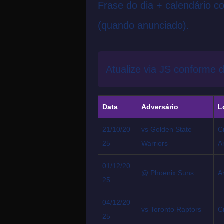
Frase do dia + calendário c
(quando anunciado).
Atualize via JS conforme d
Data
Adversário
L
21/10/20
vs Golden State
C
25
Warriors
A
01/12/20
@ Phoenix Suns
A
25
04/12/20
vs Toronto Raptors
C
25