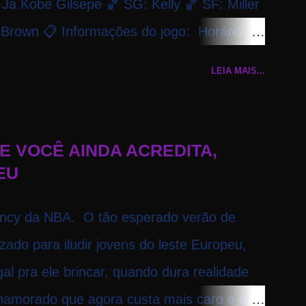
a Kobe Gilsepe 🏀 SG: Kelly 🏀 SF: Miller
Brown 📋 Informações do jogo: ​ Horário:
missão: NBA League Pass
LEIA MAIS...
E VOCÊ AINDA ACREDITA,
EU
ncy da NBA. O tão esperado verão de
izado para iludir jovens do leste Europeu,
al pra ele brincar, quando dura realidade
namorado que agora custa mais caro e o