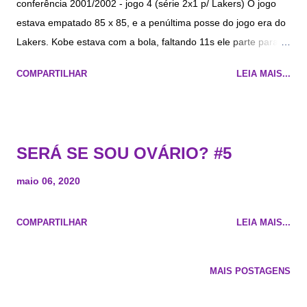
conferência 2001/2002 - jogo 4 (série 2x1 p/ Lakers) O jogo
estava empatado 85 x 85, e a penúltima posse do jogo era do
Lakers. Kobe estava com a bola, faltando 11s ele parte para a
cesta, e é desarmado por Bruce Bowen, porém o mito Derek
COMPARTILHAR
LEIA MAIS...
Fisher consegue recuperar a bola, faz o arremesso, erra, mas
Kobe, com toda sua malemolência pega o rebote ofensivo e
anota +2 pra gente, deixando apenas 5s no relógio. Fim de
jogo Lakers vence por 87 x 85. Kobe termina com 28 pts
SERÁ SE SOU OVÁRIO? #5
(sendo 12 apenas no 4Q), 7 reb e 3 ast A série terminou 4x1
Lakers
maio 06, 2020
COMPARTILHAR
LEIA MAIS...
MAIS POSTAGENS