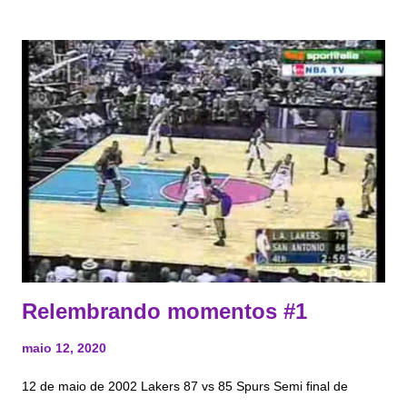
equipe, Kobe fez acontecer. No primeiro jogo da série, Kobe
defendendo o melhor jogador do Pacers e um dos melhores
arremessadores da história, Reggie Miller , limitou o cabeça de
alien a um jogo de 7 pontos com um aproveitamento de 6%(!!!)
nos arremessos (1 -16). No segundo jogo, no segundo quarto,
Bryant, após saltar para o arremesso, pousou sobre o pé de J
alen Rose e teve torção no tornozelo. Alguns dizem que não
foi intencional, ainda que o próprio Jalen tenha dito que aquilo
“não foi um acidente” . Fato é que, após Kobe sair no segundo
quarto, o Laker...
Relembrando momentos #1
maio 12, 2020
12 de maio de 2002 Lakers 87 vs 85 Spurs Semi final de