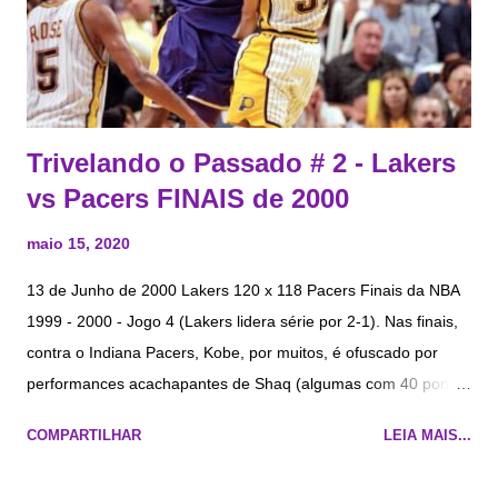
Trivelando o Passado # 2 - Lakers
vs Pacers FINAIS de 2000
maio 15, 2020
13 de Junho de 2000 Lakers 120 x 118 Pacers Finais da NBA
1999 - 2000 - Jogo 4 (Lakers lidera série por 2-1). Nas finais,
contra o Indiana Pacers, Kobe, por muitos, é ofuscado por
performances acachapantes de Shaq (algumas com 40 pontos
e 20 rebotes - tendo 38 ppj, 16.7 rpj e 2.3 bpj ), no entanto,
COMPARTILHAR
LEIA MAIS...
engulam! Sem Kobe, Shaq não seria suficiente. Apesar de,
estatisticamente e psicologicamente, Shaq mastigar qualquer