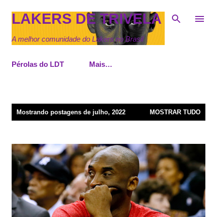
Pular para o conteúdo principal
LAKERS DE TRIVELA
A melhor comunidade do Lakers no Brasil
Pérolas do LDT
Mais…
P
Mostrando postagens de julho, 2022
MOSTRAR TUDO
o
s
t
a
g
e
n
s