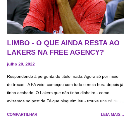
LIMBO - O QUE AINDA RESTA AO
LAKERS NA FREE AGENCY?
julho 20, 2022
Respondendo à pergunta do título: nada. Agora só por meio
de trocas. A FA veio, começou com tudo e meia hora depois já
tinha acabado. O Lakers que não tinha dinheiro - como
avisamos no post de FA que ninguém leu - trouxe uns zé ruela,
que pelo menos são uns pé di rato jovens, e não um bando de
COMPARTILHAR
LEIA MAIS...
véio. # PLAYER POS. AGE EXP EXPIRES CONTRACT NOTES
CAP FIGURE ACTION 1 Russell Westbrook PG 34 14 2023 S-