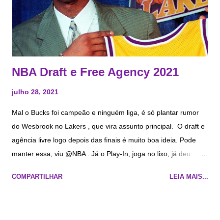
NBA Draft e Free Agency 2021
julho 28, 2021
Mal o Bucks foi campeão e ninguém liga, é só plantar rumor
do Wesbrook no Lakers , que vira assunto principal. O draft e
agência livre logo depois das finais é muito boa ideia. Pode
manter essa, viu @NBA . Já o Play-In, joga no lixo, já deu.
Draft O Lakers , que supostamente tinha dado todas as picks
COMPARTILHAR
LEIA MAIS...
no AD, tem a escolha #22 nesse draft . Já foi oferecida até pro
Flamengo, mas o acompanhante (o inominável 0 do time),
ninguém quer, a não ser o Luke Walton . Se merecem. Já são