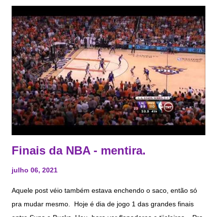
três notícias de que o Lakers tá tentando subir no draft .
Primeiro a #13 do Pacers - que também não quer o Kuzma -
depois a #14 do Warriors , que também não deve querer.
Alguns acham que é pra pegar o Chris Duarte , que parece ser
bom, mas é shootero , que no Lakers todo mundo vira Lonzo
Ball versão 2018. Outros acham que é pra oferecer numa
troca mais significativa ( Westbrook vem aí 👀 ). O draft é
nessa quinta feira, dia 29/08. Esse post foi feito na quarta, dia
28. Se algo mudar, só i...
Finais da NBA - mentira.
julho 06, 2021
Aquele post véio também estava enchendo o saco, então só
pra mudar mesmo. Hoje é dia de jogo 1 das grandes finais