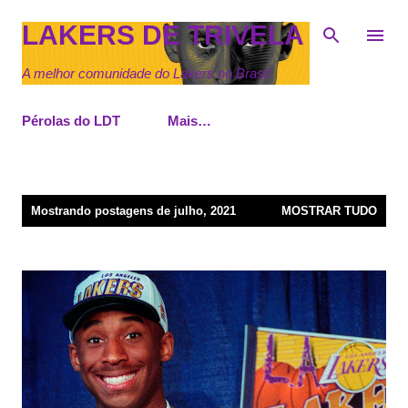
Pular para o conteúdo principal
LAKERS DE TRIVELA
A melhor comunidade do Lakers no Brasil
Pérolas do LDT
Mais…
P
Mostrando postagens de julho, 2021
MOSTRAR TUDO
o
s
t
a
g
e
n
s