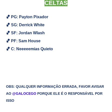
CELTAS
🏀 PG: Payton Pixador
🏀
SG: Derrick White
🏀
SF: Jordan Wlash
🏀
PF: Sam House
🏀
C: Neeeeemias Quieto
OBS: QUALQUER INFORMAÇÃO ERRADA, FAVOR AVISAR
AO
@GALOCEGO
PORQUE ELE É O RESPONSÁVEL POR
ISSO