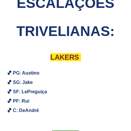
ESCALAÇÕES
TRIVELIANAS:
LAKERS
🏀 PG: Austino
🏀
SG:
Jake
🏀
SF:
LePreguiça
🏀
PF: Rui
🏀
C:
DeAndré