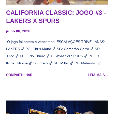
CALIFORNIA CLASSIC: JOGO #3 -
LAKERS X SPURS
julho 06, 2026
O jogo foi ontem e vencemos. ESCALAÇÕES TRIVELIANAS:
LAKERS 🏀 PG: Chris Mano 🏀 SG: Camarão Carro 🏀 SF:
Rico 🏀 PF: É do Thiero 🏀 C: What Sol SPURS 🏀 PG: Ja
Kobe Gilsepe 🏀 SG: Kelly 🏀 SF: Miller 🏀 PF: Melendez 🏀 C:
Maluco Brown 📋 Informações do jogo: ​ Horário: 20:30 Local:
COMPARTILHAR
LEIA MAIS...
Na quadra Transmissão: NBA League Pass