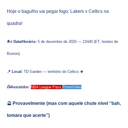
Hoje o bagulho vai pegar fogo: Lakers x Celtics na
quadra!
⛹️‍♂️ Data/Horário:
5 de dezembro de 2025 — 21h00 (ET, horário de
Boston).
📍 Local:
TD Garden — território do Celtics 🍀
📺Assistidor:
NBA League Pass,
PrimeVideo
🔮 P
rovavelmente (mas com aquele chute nível “bah,
tomara que acerte”)