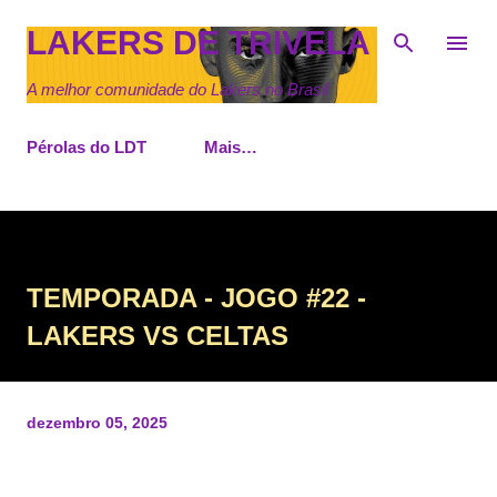
Pular para o conteúdo principal
LAKERS DE TRIVELA
A melhor comunidade do Lakers no Brasil
Pérolas do LDT
Mais…
TEMPORADA - JOGO #22 -
LAKERS VS CELTAS
dezembro 05, 2025