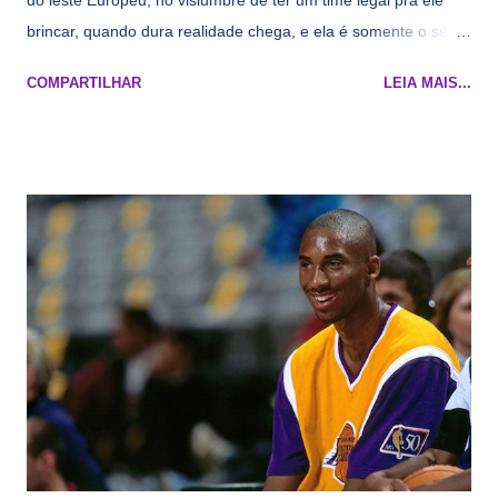
do leste Europeu, no vislumbre de ter um time legal pra ele
brincar, quando dura realidade chega, e ela é somente o seu
namorado que agora custa mais caro e o mesmo pivô com
COMPARTILHAR
LEIA MAIS...
cara de decrépito, mas que aparentemente ainda é jovem.
Todo mundo tá cansado de ver os rumores, como funciona os
agentes livres restritos, praticamente decorou os alvos do
Lakers e de quem o Pelinka vai tomar um balão, mas né, as
vezes a gente esquece mesmo. Então, como diria o Marcelo
Tas no Telecurso 2000 , É HORA DA REVISÃO! Ah, e quase
todos esses nomes foram linkados ao Lakers. Se de fato há o
interesse, não importa, o nosso compromisso é sempre com a
informação, a veracidade vem depois. E do Lakers hein? Até
agora nada de Ruim Hachaomuro (dizem que Nets tem
interesse) e LeBrão James - esse sendo assediado pelo
Draymond Green enquanto chora pro Cavs contrat...