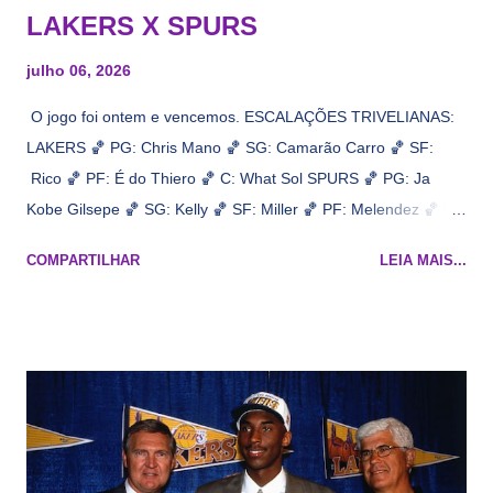
LAKERS X SPURS
julho 06, 2026
O jogo foi ontem e vencemos. ESCALAÇÕES TRIVELIANAS:
LAKERS 🏀 PG: Chris Mano 🏀 SG: Camarão Carro 🏀 SF:
Rico 🏀 PF: É do Thiero 🏀 C: What Sol SPURS 🏀 PG: Ja
Kobe Gilsepe 🏀 SG: Kelly 🏀 SF: Miller 🏀 PF: Melendez 🏀 C:
Maluco Brown 📋 Informações do jogo: ​ Horário: 20:30 Local:
COMPARTILHAR
LEIA MAIS...
Na quadra Transmissão: NBA League Pass