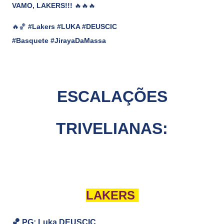
VAMO, LAKERS!!!
🔥🔥🔥
🔥🏀
#Lakers #LUKA #DEUSCIC
#Basquete #JirayaDaMassa
ESCALAÇÕES
TRIVELIANAS:
LAKERS
🏀 PG: Luka DEUSCIC