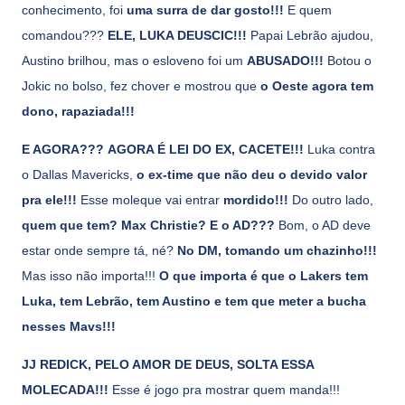
conhecimento, foi
uma surra de dar gosto!!!
E quem
comandou???
ELE, LUKA DEUSCIC!!!
Papai Lebrão ajudou,
Austino brilhou, mas o esloveno foi um
ABUSADO!!!
Botou o
Jokic no bolso, fez chover e mostrou que
o Oeste agora tem
dono, rapaziada!!!
E AGORA???
AGORA É LEI DO EX, CACETE!!!
Luka contra
o Dallas Mavericks,
o ex-time que não deu o devido valor
pra ele!!!
Esse moleque vai entrar
mordido!!!
Do outro lado,
quem que tem? Max Christie? E o AD???
Bom, o AD deve
estar onde sempre tá, né?
No DM, tomando um chazinho!!!
Mas isso não importa!!!
O que importa é que o Lakers tem
Luka, tem Lebrão, tem Austino e tem que meter a bucha
nesses Mavs!!!
JJ REDICK, PELO AMOR DE DEUS, SOLTA ESSA
MOLECADA!!!
Esse é jogo pra mostrar quem manda!!!