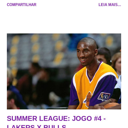
COMPARTILHAR
LEIA MAIS...
cara de decrépito, mas que aparentemente ainda é jovem.
Todo mundo tá cansado de ver os rumores, como funciona os
agentes livres restritos, praticamente decorou os alvos do
Lakers e de quem o Pelinka vai tomar um balão, mas né, as
vezes a gente esquece mesmo. Então, como diria o Marcelo
Tas no Telecurso 2000 , É HORA DA REVISÃO! Ah, e quase
todos esses nomes foram linkados ao Lakers. Se de fato há o
interesse, não importa, o nosso compromisso é sempre com a
informação, a veracidade vem depois. E do Lakers hein? Até
agora nada de Ruim Hachaomuro (dizem que Nets tem
interesse) e LeBrão James - esse sendo assediado pelo
Draymond Green enquanto chora pro Cavs contrat...
SUMMER LEAGUE: JOGO #4 -
LAKERS X BULLS