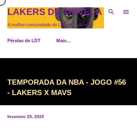
Pular para o conteúdo principal
LAKERS DE TRIVELA
A melhor comunidade do Lakers no Brasil
Pérolas do LDT
Mais…
TEMPORADA DA NBA - JOGO #56
- LAKERS X MAVS
fevereiro 25, 2025