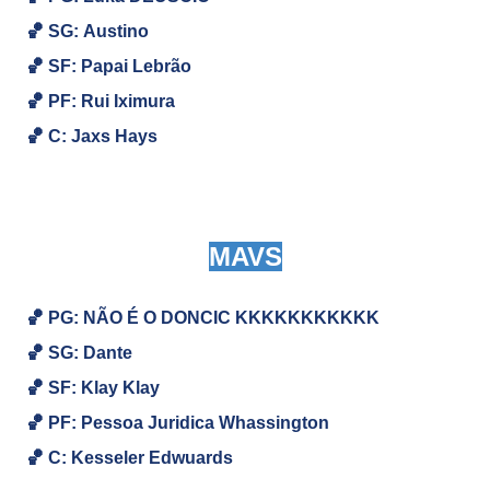
🏀
SG:
Austino
🏀
SF: Papai Lebrão
🏀
PF:
Rui Iximura
🏀
C: Jaxs Hays
MAVS
🏀 PG: NÃO É O DONCIC KKKKKKKKKKK
🏀
SG: Dante
🏀
SF: Klay Klay
🏀
PF: Pessoa Juridica Whassington
🏀
C: Kesseler Edwuards