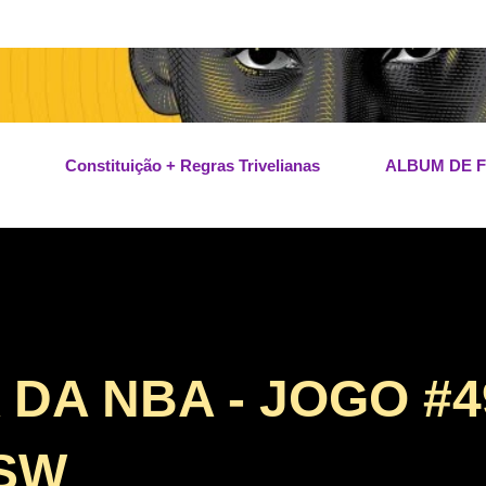
Pular para o conteúdo principal
Constituição + Regras Trivelianas
ALBUM DE 
A NBA - JOGO #49
GSW