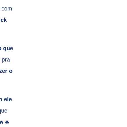
, com
ick
o que
 pra
zer o
m ele
que
🔥🔥