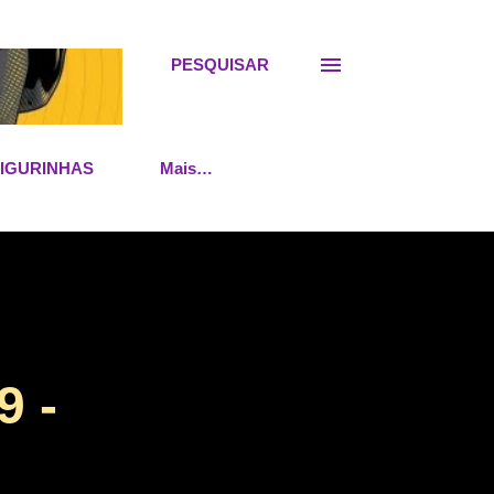
PESQUISAR
FIGURINHAS
Mais…
 -