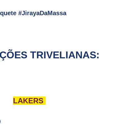
squete #JirayaDaMassa
ÇÕES TRIVELIANAS:
LAKERS
)