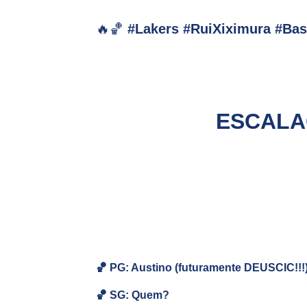
🔥🏀
#Lakers #RuiXiximura #Ba
ESCALA
🏀 PG: Austino (futuramente DEUSCIC!!!
🏀
SG:
Quem?