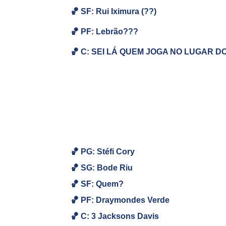
🏀
SF: Rui Iximura (??)
🏀
PF:
Lebrão???
🏀
C: SEI LÁ QUEM JOGA NO LUGAR D
🏀 PG: Stéfi Cory
🏀
SG: Bode Riu
🏀
SF: Quem?
🏀
PF: Draymondes Verde
🏀
C: 3 Jacksons Davis