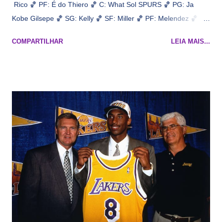
Rico 🏀 PF: É do Thiero 🏀 C: What Sol SPURS 🏀 PG: Ja
Kobe Gilsepe 🏀 SG: Kelly 🏀 SF: Miller 🏀 PF: Melendez 🏀 C:
Maluco Brown 📋 Informações do jogo: ​ Horário: 20:30 Local:
COMPARTILHAR
LEIA MAIS...
Na quadra Transmissão: NBA League Pass