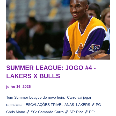
Tas no Telecurso 2000 , É HORA DA REVISÃO! Ah, e quase
todos esses nomes foram linkados ao Lakers. Se de fato há o
interesse, não importa, o nosso compromisso é sempre com a
informação, a veracidade vem depois. E do Lakers hein? Até
agora nada de Ruim Hachaomuro (dizem que Nets tem
interesse) e LeBrão James - esse sendo assediado pelo
Draymond Green enquanto chora pro Cavs contrat...
SUMMER LEAGUE: JOGO #4 -
LAKERS X BULLS
julho 16, 2026
Tem Summer League de novo hein. Carro vai jogar
rapaziada. ESCALAÇÕES TRIVELIANAS: LAKERS 🏀 PG:
Chris Mano 🏀 SG: Camarão Carro 🏀 SF: Rico 🏀 PF: