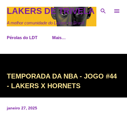
Pular para o conteúdo principal
LAKERS DE TRIVELA
A melhor comunidade do Lakers no Brasil
Pérolas do LDT
Mais…
TEMPORADA DA NBA - JOGO #44
- LAKERS X HORNETS
janeiro 27, 2025