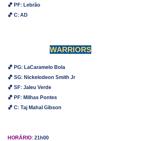
🏀
PF:
Lebrão
🏀
C: AD
WARRIORS
🏀 PG: LaCaramelo Bola
🏀
SG: Nickelodeon Smith Jr
🏀
SF: Jaleu Verde
🏀
PF: Milhas Pontes
🏀
C: Taj Mahal Gibson
HORÁRIO:
21h00