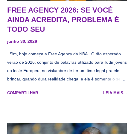
FREE AGENCY 2026: SE VOCÊ
AINDA ACREDITA, PROBLEMA É
TODO SEU
junho 30, 2026
Sim, hoje começa a Free Agency da NBA. O tão esperado
verão de 2026, conjunto de palavras utilizado para iludir jovens
do leste Europeu, no vislumbre de ter um time legal pra ele
brincar, quando dura realidade chega, e ela é somente o seu
namorado que agora custa mais caro e o mesmo pivô com
COMPARTILHAR
LEIA MAIS...
cara de decrépito, mas que aparentemente ainda é jovem.
Todo mundo tá cansado de ver os rumores, como funciona os
agentes livres restritos, praticamente decorou os alvos do
Lakers e de quem o Pelinka vai tomar um balão, mas né, as
vezes a gente esquece mesmo. Então, como diria o Marcelo