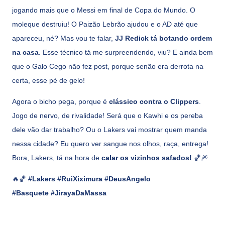
jogando mais que o Messi em final de Copa do Mundo. O
moleque destruiu! O Paizão Lebrão ajudou e o AD até que
apareceu, né? Mas vou te falar,
JJ Redick tá botando ordem
na casa
. Esse técnico tá me surpreendendo, viu? E ainda bem
que o Galo Cego não fez post, porque senão era derrota na
certa, esse pé de gelo!
Agora o bicho pega, porque é
clássico contra o Clippers
.
Jogo de nervo, de rivalidade! Será que o Kawhi e os pereba
dele vão dar trabalho? Ou o Lakers vai mostrar quem manda
nessa cidade? Eu quero ver sangue nos olhos, raça, entrega!
Bora, Lakers, tá na hora de
calar os vizinhos safados!
🏀🎆
🔥🏀
#Lakers #RuiXiximura #DeusAngelo
#Basquete #JirayaDaMassa