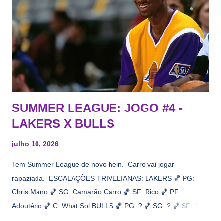
interesse, não importa, o nosso compromisso é sempre com a
informação, a veracidade vem depois. E do Lakers hein? Até
agora nada de Ruim Hachaomuro (dizem que Nets tem
interesse) e LeBrão James - esse sendo assediado pelo
Draymond Green enquanto chora pro Cavs contrat...
SUMMER LEAGUE: JOGO #4 -
LAKERS X BULLS
julho 16, 2026
Tem Summer League de novo hein. Carro vai jogar
rapaziada. ESCALAÇÕES TRIVELIANAS: LAKERS 🏀 PG:
Chris Mano 🏀 SG: Camarão Carro 🏀 SF: Rico 🏀 PF:
Adoutério 🏀 C: What Sol BULLS 🏀 PG: ? 🏀 SG: ? 🏀 SF: ? 🏀
PF: Caleb Wilsão 🏀 C: ? 📋 Informações do jogo: ​ Horário: