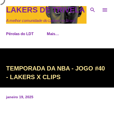
Pular para o conteúdo principal
LAKERS DE TRIVELA
A melhor comunidade do Lakers no Brasil
Pérolas do LDT
Mais…
TEMPORADA DA NBA - JOGO #40
- LAKERS X CLIPS
janeiro 19, 2025