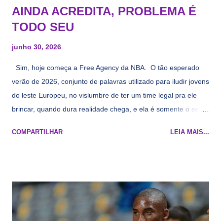
AINDA ACREDITA, PROBLEMA É
TODO SEU
junho 30, 2026
Sim, hoje começa a Free Agency da NBA. O tão esperado
verão de 2026, conjunto de palavras utilizado para iludir jovens
do leste Europeu, no vislumbre de ter um time legal pra ele
brincar, quando dura realidade chega, e ela é somente o seu
namorado que agora custa mais caro e o mesmo pivô com
COMPARTILHAR
LEIA MAIS...
cara de decrépito, mas que aparentemente ainda é jovem.
Todo mundo tá cansado de ver os rumores, como funciona os
agentes livres restritos, praticamente decorou os alvos do
Lakers e de quem o Pelinka vai tomar um balão, mas né, as
vezes a gente esquece mesmo. Então, como diria o Marcelo
Tas no Telecurso 2000 , É HORA DA REVISÃO! Ah, e quase
todos esses nomes foram linkados ao Lakers. Se de fato há o