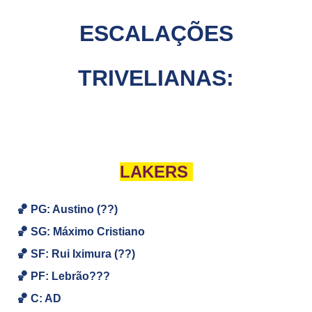
ESCALAÇÕES
TRIVELIANAS:
LAKERS
🏀 PG: Austino (??)
🏀
SG:
Máximo Cristiano
🏀
SF: Rui Iximura (??)
🏀
PF:
Lebrão???
🏀
C: AD