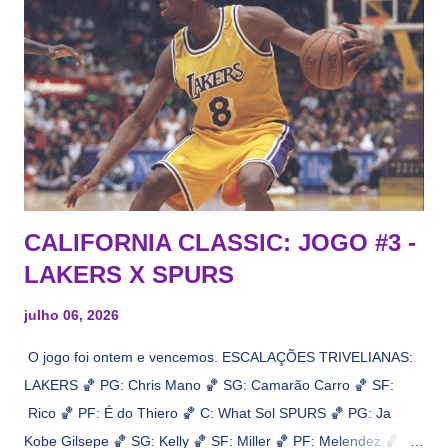
CALIFORNIA CLASSIC: JOGO #3 -
LAKERS X SPURS
julho 06, 2026
O jogo foi ontem e vencemos. ESCALAÇÕES TRIVELIANAS:
LAKERS 🏀 PG: Chris Mano 🏀 SG: Camarão Carro 🏀 SF:
Rico 🏀 PF: É do Thiero 🏀 C: What Sol SPURS 🏀 PG: Ja
Kobe Gilsepe 🏀 SG: Kelly 🏀 SF: Miller 🏀 PF: Melendez 🏀 C: