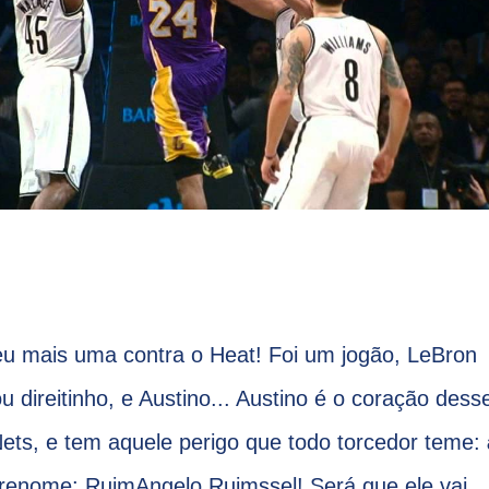
eu mais uma contra o Heat! Foi um jogão, LeBron
 direitinho, e Austino... Austino é o coração dess
 Nets, e tem aquele perigo que todo torcedor teme:
brenome: RuimAngelo Ruimssel! Será que ele vai