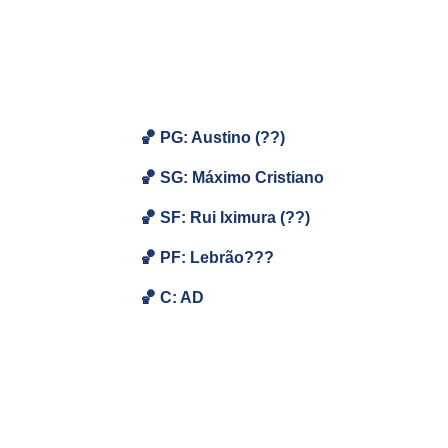
🏀 PG: Austino (??)
🏀
SG:
Máximo Cristiano
🏀
SF: Rui Iximura (??)
🏀
PF:
Lebrão???
🏀
C: AD