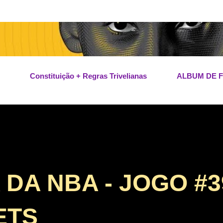
Pular para o conteúdo principal
Constituição + Regras Trivelianas
ALBUM DE 
A NBA - JOGO #39
ETS