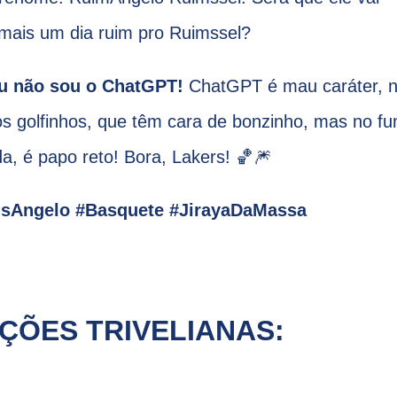
 mais um dia ruim pro Ruimssel?
u não sou o ChatGPT!
ChatGPT é mau caráter, 
s golfinhos, que têm cara de bonzinho, mas no fu
da, é papo reto! Bora, Lakers! 🏀🎆
usAngelo #Basquete #JirayaDaMassa
ÇÕES TRIVELIANAS: