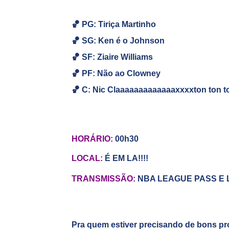
🏀 PG: Tiriça Martinho
🏀
SG: Ken é o Johnson
🏀
SF: Ziaire Williams
🏀
PF: Não ao Clowney
🏀
C: Nic Claaaaaaaaaaaaaxxxxton ton to
HORÁRIO:
00h30
LOCAL:
É EM LA!!!!
TRANSMISSÃO:
NBA LEAGUE PASS E
Pra quem estiver precisando de bons pr