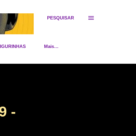
PESQUISAR
FIGURINHAS
Mais…
 -