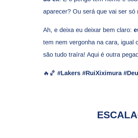
aparecer? Ou será que vai ser só
Ah, e deixa eu deixar bem claro:
e
tem nem vergonha na cara, igual o
são tudo traíra! Aqui é outra pega
🔥🏀
#Lakers #RuiXiximura #De
ESCALA