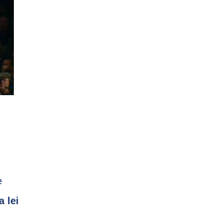
e
a lei