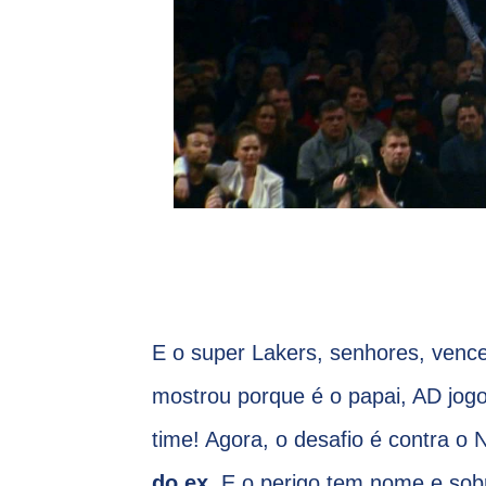
E o super Lakers, senhores, venc
mostrou porque é o papai, AD jogou
time! Agora, o desafio é contra o
do ex
. E o perigo tem nome e so