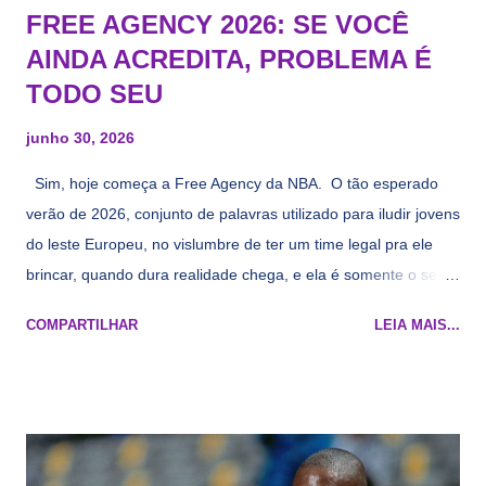
FREE AGENCY 2026: SE VOCÊ
AINDA ACREDITA, PROBLEMA É
TODO SEU
junho 30, 2026
Sim, hoje começa a Free Agency da NBA. O tão esperado
verão de 2026, conjunto de palavras utilizado para iludir jovens
do leste Europeu, no vislumbre de ter um time legal pra ele
brincar, quando dura realidade chega, e ela é somente o seu
namorado que agora custa mais caro e o mesmo pivô com
COMPARTILHAR
LEIA MAIS...
cara de decrépito, mas que aparentemente ainda é jovem.
Todo mundo tá cansado de ver os rumores, como funciona os
agentes livres restritos, praticamente decorou os alvos do
Lakers e de quem o Pelinka vai tomar um balão, mas né, as
vezes a gente esquece mesmo. Então, como diria o Marcelo