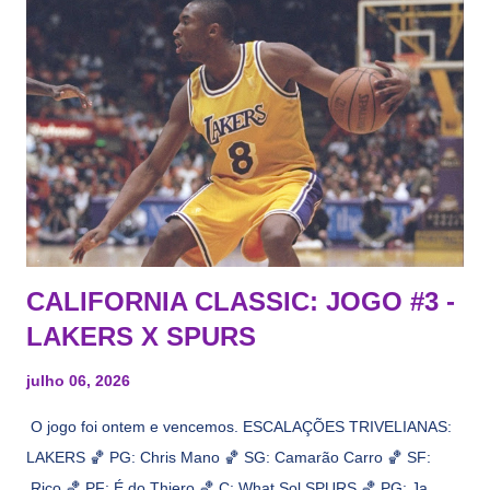
CALIFORNIA CLASSIC: JOGO #3 -
LAKERS X SPURS
julho 06, 2026
O jogo foi ontem e vencemos. ESCALAÇÕES TRIVELIANAS:
LAKERS 🏀 PG: Chris Mano 🏀 SG: Camarão Carro 🏀 SF:
Rico 🏀 PF: É do Thiero 🏀 C: What Sol SPURS 🏀 PG: Ja