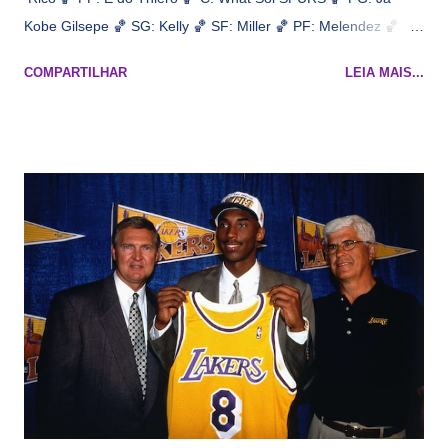
Kobe Gilsepe 🏀 SG: Kelly 🏀 SF: Miller 🏀 PF: Melendez 🏀 C:
Maluco Brown 📋 Informações do jogo: ​ Horário: 20:30 Local:
COMPARTILHAR
LEIA MAIS...
Na quadra Transmissão: NBA League Pass