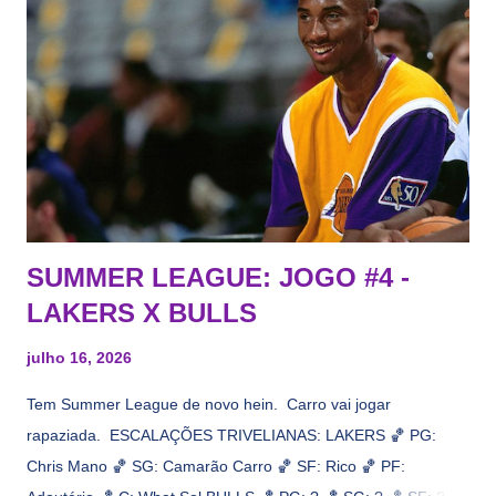
Tas no Telecurso 2000 , É HORA DA REVISÃO! Ah, e quase
todos esses nomes foram linkados ao Lakers. Se de fato há o
interesse, não importa, o nosso compromisso é sempre com a
informação, a veracidade vem depois. E do Lakers hein? Até
agora nada de Ruim Hachaomuro (dizem que Nets tem
interesse) e LeBrão James - esse sendo assediado pelo
Draymond Green enquanto chora pro Cavs contrat...
SUMMER LEAGUE: JOGO #4 -
LAKERS X BULLS
julho 16, 2026
Tem Summer League de novo hein. Carro vai jogar
rapaziada. ESCALAÇÕES TRIVELIANAS: LAKERS 🏀 PG:
Chris Mano 🏀 SG: Camarão Carro 🏀 SF: Rico 🏀 PF: