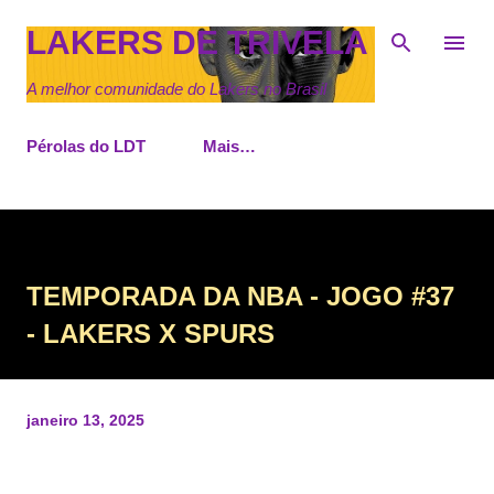
Pular para o conteúdo principal
LAKERS DE TRIVELA
A melhor comunidade do Lakers no Brasil
Pérolas do LDT
Mais…
TEMPORADA DA NBA - JOGO #37
- LAKERS X SPURS
janeiro 13, 2025