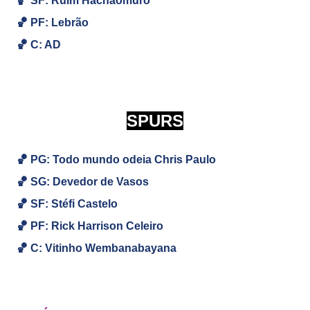
🏀
SF: Ruim Hachaomuro
🏀
PF:
Lebrão
🏀
C: AD
SPURS
🏀 PG: Todo mundo odeia Chris Paulo
🏀
SG: Devedor de Vasos
🏀
SF: Stéfi Castelo
🏀
PF: Rick Harrison Celeiro
🏀
C: Vitinho Wembanabayana