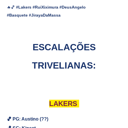
🔥🏀
#Lakers #RuiXiximura #DeusAngelo
#Basquete #JirayaDaMassa
ESCALAÇÕES
TRIVELIANAS:
LAKERS
🏀 PG: Austino (??)