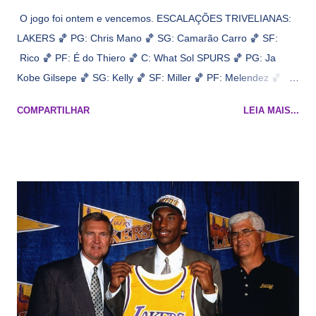
O jogo foi ontem e vencemos. ESCALAÇÕES TRIVELIANAS:
LAKERS 🏀 PG: Chris Mano 🏀 SG: Camarão Carro 🏀 SF:
Rico 🏀 PF: É do Thiero 🏀 C: What Sol SPURS 🏀 PG: Ja
Kobe Gilsepe 🏀 SG: Kelly 🏀 SF: Miller 🏀 PF: Melendez 🏀 C:
Maluco Brown 📋 Informações do jogo: ​ Horário: 20:30 Local:
COMPARTILHAR
LEIA MAIS...
Na quadra Transmissão: NBA League Pass