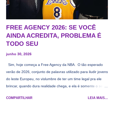
FREE AGENCY 2026: SE VOCÊ
AINDA ACREDITA, PROBLEMA É
TODO SEU
junho 30, 2026
Sim, hoje começa a Free Agency da NBA. O tão esperado
verão de 2026, conjunto de palavras utilizado para iludir jovens
do leste Europeu, no vislumbre de ter um time legal pra ele
brincar, quando dura realidade chega, e ela é somente o seu
namorado que agora custa mais caro e o mesmo pivô com
COMPARTILHAR
LEIA MAIS...
cara de decrépito, mas que aparentemente ainda é jovem.
Todo mundo tá cansado de ver os rumores, como funciona os