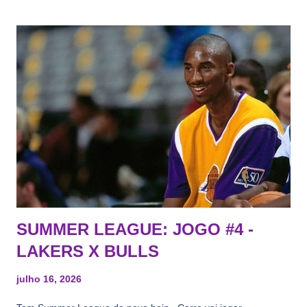
agentes livres restritos, praticamente decorou os alvos do
Lakers e de quem o Pelinka vai tomar um balão, mas né, as
vezes a gente esquece mesmo. Então, como diria o Marcelo
Tas no Telecurso 2000 , É HORA DA REVISÃO! Ah, e quase
todos esses nomes foram linkados ao Lakers. Se de fato há o
interesse, não importa, o nosso compromisso é sempre com a
informação, a veracidade vem depois. E do Lakers hein? Até
agora nada de Ruim Hachaomuro (dizem que Nets tem
interesse) e LeBrão James - esse sendo assediado pelo
Draymond Green enquanto chora pro Cavs contrat...
SUMMER LEAGUE: JOGO #4 -
LAKERS X BULLS
julho 16, 2026