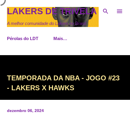
Pular para o conteúdo principal
LAKERS DE TRIVELA
A melhor comunidade do Lakers no Brasil
Pérolas do LDT
Mais…
TEMPORADA DA NBA - JOGO #23
- LAKERS X HAWKS
dezembro 06, 2024