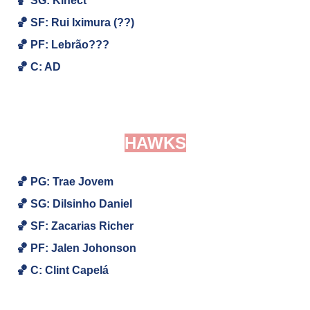
🏀
SG:
Kinect
🏀
SF: Rui Iximura (??)
🏀
PF:
Lebrão???
🏀
C: AD
HAWKS
🏀 PG: Trae Jovem
🏀
SG: Dilsinho Daniel
🏀
SF: Zacarias Richer
🏀
PF: Jalen Johonson
🏀
C: Clint Capelá