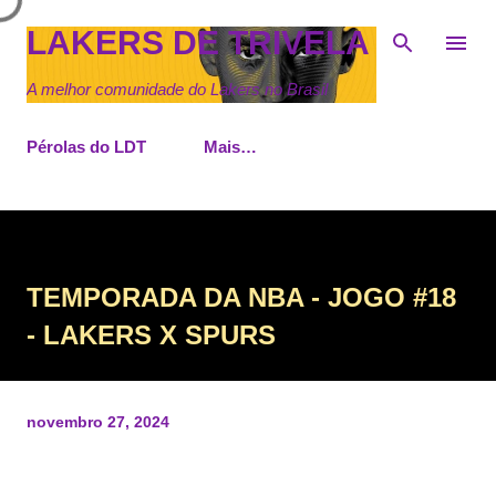
Pular para o conteúdo principal
LAKERS DE TRIVELA
A melhor comunidade do Lakers no Brasil
Pérolas do LDT
Mais…
TEMPORADA DA NBA - JOGO #18
- LAKERS X SPURS
novembro 27, 2024