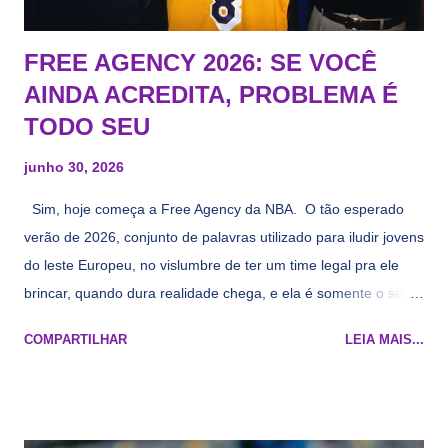
FREE AGENCY 2026: SE VOCÊ
AINDA ACREDITA, PROBLEMA É
TODO SEU
junho 30, 2026
Sim, hoje começa a Free Agency da NBA. O tão esperado
verão de 2026, conjunto de palavras utilizado para iludir jovens
do leste Europeu, no vislumbre de ter um time legal pra ele
brincar, quando dura realidade chega, e ela é somente o seu
namorado que agora custa mais caro e o mesmo pivô com
COMPARTILHAR
LEIA MAIS...
cara de decrépito, mas que aparentemente ainda é jovem.
Todo mundo tá cansado de ver os rumores, como funciona os
agentes livres restritos, praticamente decorou os alvos do
Lakers e de quem o Pelinka vai tomar um balão, mas né, as