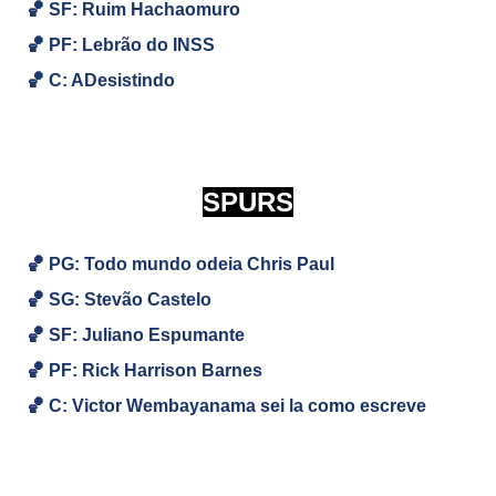
🏀
SF: Ruim Hachaomuro
🏀
PF:
Lebrão do INSS
🏀
C: ADesistindo
SPURS
🏀 PG: Todo mundo odeia Chris Paul
🏀
SG: Stevão Castelo
🏀
SF: Juliano Espumante
🏀
PF: Rick Harrison Barnes
🏀
C: Victor Wembayanama sei la como escreve