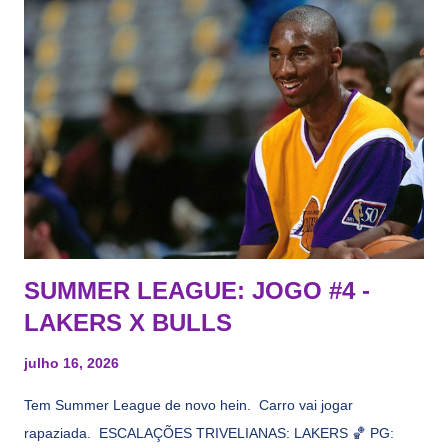
vezes a gente esquece mesmo. Então, como diria o Marcelo
Tas no Telecurso 2000 , É HORA DA REVISÃO! Ah, e quase
todos esses nomes foram linkados ao Lakers. Se de fato há o
interesse, não importa, o nosso compromisso é sempre com a
informação, a veracidade vem depois. E do Lakers hein? Até
agora nada de Ruim Hachaomuro (dizem que Nets tem
interesse) e LeBrão James - esse sendo assediado pelo
Draymond Green enquanto chora pro Cavs contrat...
SUMMER LEAGUE: JOGO #4 -
LAKERS X BULLS
julho 16, 2026
Tem Summer League de novo hein. Carro vai jogar
rapaziada. ESCALAÇÕES TRIVELIANAS: LAKERS 🏀 PG: