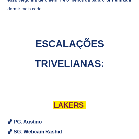
essa vergonha de ontem. Pelo menos dá para o
Sr Pelinka
ir
dormir mais cedo.
ESCALAÇÕES
TRIVELIANAS:
LAKERS
🏀 PG: Austino
🏀
SG:
Webcam Rashid