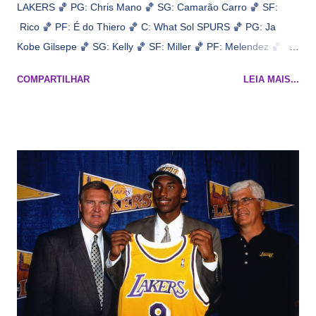
LAKERS 🏀 PG: Chris Mano 🏀 SG: Camarão Carro 🏀 SF:
Rico 🏀 PF: É do Thiero 🏀 C: What Sol SPURS 🏀 PG: Ja
Kobe Gilsepe 🏀 SG: Kelly 🏀 SF: Miller 🏀 PF: Melendez 🏀 C:
Maluco Brown 📋 Informações do jogo: ​ Horário: 20:30 Local:
COMPARTILHAR
LEIA MAIS...
Na quadra Transmissão: NBA League Pass