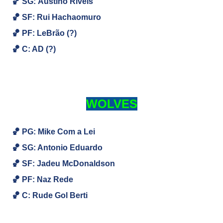
🏀
SG:
Austino Riveis
🏀
SF:
Rui Hachaomuro
🏀
PF: LeBrão (?)
🏀
C: AD (?)
WOLVES
🏀 PG: Mike Com a Lei
🏀
SG: Antonio Eduardo
🏀
SF: Jadeu McDonaldson
🏀
PF: Naz Rede
🏀
C: Rude Gol Berti