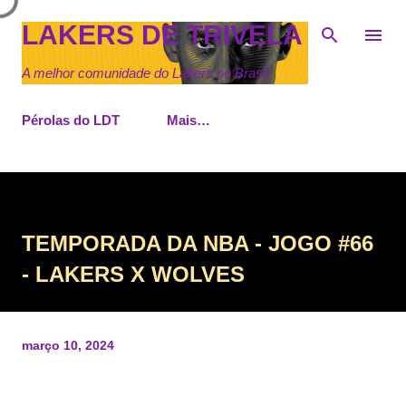
Pular para o conteúdo principal
LAKERS DE TRIVELA
A melhor comunidade do Lakers no Brasil
Pérolas do LDT
Mais…
TEMPORADA DA NBA - JOGO #66
- LAKERS X WOLVES
março 10, 2024