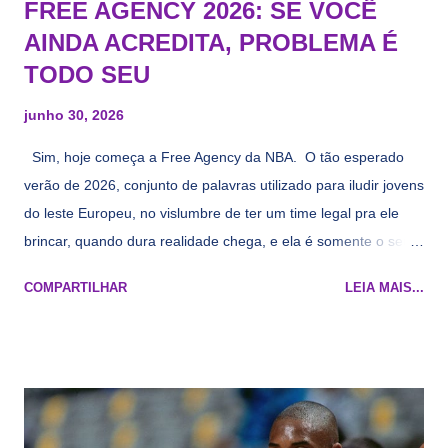
FREE AGENCY 2026: SE VOCÊ
AINDA ACREDITA, PROBLEMA É
TODO SEU
junho 30, 2026
Sim, hoje começa a Free Agency da NBA. O tão esperado
verão de 2026, conjunto de palavras utilizado para iludir jovens
do leste Europeu, no vislumbre de ter um time legal pra ele
brincar, quando dura realidade chega, e ela é somente o seu
namorado que agora custa mais caro e o mesmo pivô com
COMPARTILHAR
LEIA MAIS...
cara de decrépito, mas que aparentemente ainda é jovem.
Todo mundo tá cansado de ver os rumores, como funciona os
agentes livres restritos, praticamente decorou os alvos do
Lakers e de quem o Pelinka vai tomar um balão, mas né, as
vezes a gente esquece mesmo. Então, como diria o Marcelo
Tas no Telecurso 2000 , É HORA DA REVISÃO! Ah, e quase