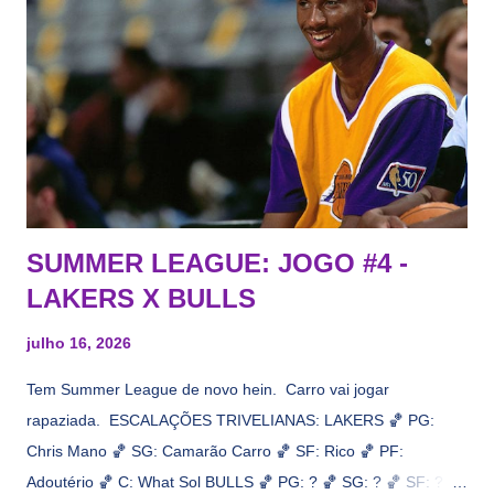
todos esses nomes foram linkados ao Lakers. Se de fato há o
interesse, não importa, o nosso compromisso é sempre com a
informação, a veracidade vem depois. E do Lakers hein? Até
agora nada de Ruim Hachaomuro (dizem que Nets tem
interesse) e LeBrão James - esse sendo assediado pelo
Draymond Green enquanto chora pro Cavs contrat...
SUMMER LEAGUE: JOGO #4 -
LAKERS X BULLS
julho 16, 2026
Tem Summer League de novo hein. Carro vai jogar
rapaziada. ESCALAÇÕES TRIVELIANAS: LAKERS 🏀 PG:
Chris Mano 🏀 SG: Camarão Carro 🏀 SF: Rico 🏀 PF:
Adoutério 🏀 C: What Sol BULLS 🏀 PG: ? 🏀 SG: ? 🏀 SF: ? 🏀