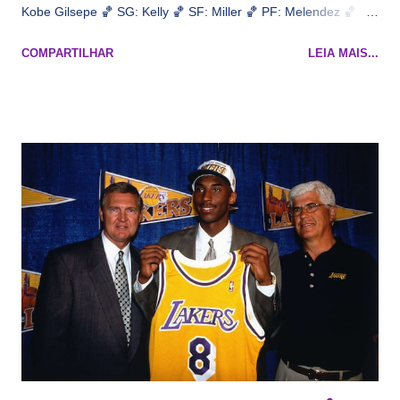
Kobe Gilsepe 🏀 SG: Kelly 🏀 SF: Miller 🏀 PF: Melendez 🏀 C:
Maluco Brown 📋 Informações do jogo: ​ Horário: 20:30 Local:
COMPARTILHAR
LEIA MAIS...
Na quadra Transmissão: NBA League Pass