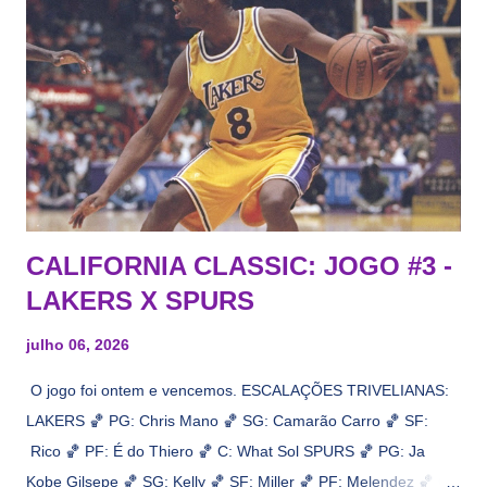
CALIFORNIA CLASSIC: JOGO #3 -
LAKERS X SPURS
julho 06, 2026
O jogo foi ontem e vencemos. ESCALAÇÕES TRIVELIANAS:
LAKERS 🏀 PG: Chris Mano 🏀 SG: Camarão Carro 🏀 SF:
Rico 🏀 PF: É do Thiero 🏀 C: What Sol SPURS 🏀 PG: Ja
Kobe Gilsepe 🏀 SG: Kelly 🏀 SF: Miller 🏀 PF: Melendez 🏀 C: