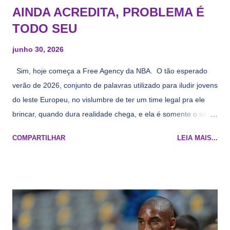
AINDA ACREDITA, PROBLEMA É
TODO SEU
junho 30, 2026
Sim, hoje começa a Free Agency da NBA. O tão esperado
verão de 2026, conjunto de palavras utilizado para iludir jovens
do leste Europeu, no vislumbre de ter um time legal pra ele
brincar, quando dura realidade chega, e ela é somente o seu
namorado que agora custa mais caro e o mesmo pivô com
COMPARTILHAR
LEIA MAIS...
cara de decrépito, mas que aparentemente ainda é jovem.
Todo mundo tá cansado de ver os rumores, como funciona os
agentes livres restritos, praticamente decorou os alvos do
Lakers e de quem o Pelinka vai tomar um balão, mas né, as
vezes a gente esquece mesmo. Então, como diria o Marcelo
Tas no Telecurso 2000 , É HORA DA REVISÃO! Ah, e quase
todos esses nomes foram linkados ao Lakers. Se de fato há o