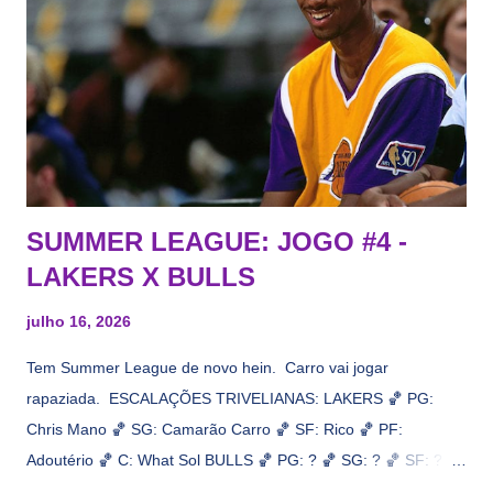
interesse, não importa, o nosso compromisso é sempre com a
informação, a veracidade vem depois. E do Lakers hein? Até
agora nada de Ruim Hachaomuro (dizem que Nets tem
interesse) e LeBrão James - esse sendo assediado pelo
Draymond Green enquanto chora pro Cavs contrat...
SUMMER LEAGUE: JOGO #4 -
LAKERS X BULLS
julho 16, 2026
Tem Summer League de novo hein. Carro vai jogar
rapaziada. ESCALAÇÕES TRIVELIANAS: LAKERS 🏀 PG:
Chris Mano 🏀 SG: Camarão Carro 🏀 SF: Rico 🏀 PF:
Adoutério 🏀 C: What Sol BULLS 🏀 PG: ? 🏀 SG: ? 🏀 SF: ? 🏀
PF: Caleb Wilsão 🏀 C: ? 📋 Informações do jogo: ​ Horário: