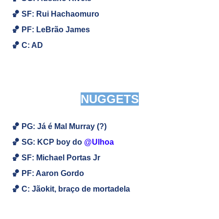
🏀
SF:
Rui Hachaomuro
🏀
PF: LeBrão James
🏀
C: AD
NUGGETS
🏀 PG: Já é Mal Murray (?)
🏀
SG: KCP boy do
@Ulhoa
🏀
SF: Michael Portas Jr
🏀
PF: Aaron Gordo
🏀
C: Jãokit, braço de mortadela