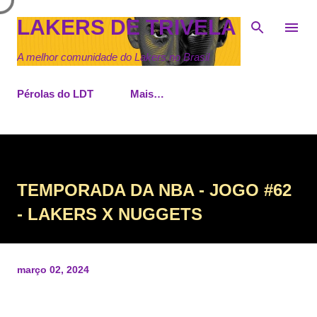
Pular para o conteúdo principal
LAKERS DE TRIVELA
A melhor comunidade do Lakers no Brasil
Pérolas do LDT
Mais…
TEMPORADA DA NBA - JOGO #62
- LAKERS X NUGGETS
março 02, 2024