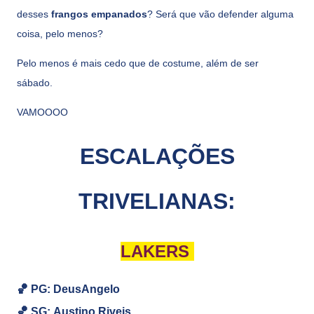
desses
frangos empanados
? Será que vão defender alguma
coisa, pelo menos?
Pelo menos é mais cedo que de costume, além de ser
sábado.
VAMOOOO
ESCALAÇÕES
TRIVELIANAS:
LAKERS
🏀 PG: DeusAngelo
🏀
SG:
Austino Riveis