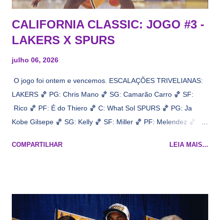
CALIFORNIA CLASSIC: JOGO #3 -
LAKERS X SPURS
julho 06, 2026
O jogo foi ontem e vencemos. ESCALAÇÕES TRIVELIANAS:
LAKERS 🏀 PG: Chris Mano 🏀 SG: Camarão Carro 🏀 SF:
Rico 🏀 PF: É do Thiero 🏀 C: What Sol SPURS 🏀 PG: Ja
Kobe Gilsepe 🏀 SG: Kelly 🏀 SF: Miller 🏀 PF: Melendez 🏀 C:
Maluco Brown 📋 Informações do jogo: ​ Horário: 20:30 Local:
COMPARTILHAR
LEIA MAIS...
Na quadra Transmissão: NBA League Pass