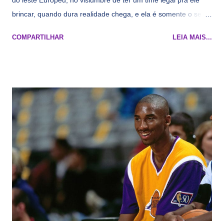
do leste Europeu, no vislumbre de ter um time legal pra ele
brincar, quando dura realidade chega, e ela é somente o seu
namorado que agora custa mais caro e o mesmo pivô com
COMPARTILHAR
LEIA MAIS...
cara de decrépito, mas que aparentemente ainda é jovem.
Todo mundo tá cansado de ver os rumores, como funciona os
agentes livres restritos, praticamente decorou os alvos do
Lakers e de quem o Pelinka vai tomar um balão, mas né, as
vezes a gente esquece mesmo. Então, como diria o Marcelo
Tas no Telecurso 2000 , É HORA DA REVISÃO! Ah, e quase
todos esses nomes foram linkados ao Lakers. Se de fato há o
interesse, não importa, o nosso compromisso é sempre com a
informação, a veracidade vem depois. E do Lakers hein? Até
agora nada de Ruim Hachaomuro (dizem que Nets tem
interesse) e LeBrão James - esse sendo assediado pelo
Draymond Green enquanto chora pro Cavs contrat...