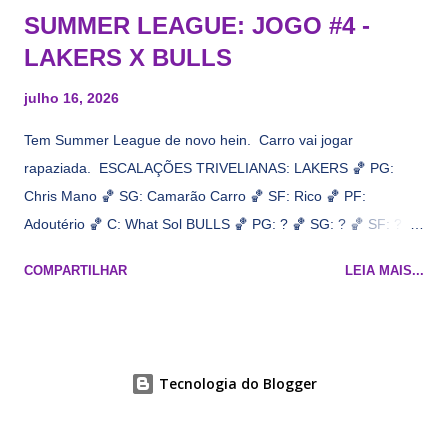
SUMMER LEAGUE: JOGO #4 -
LAKERS X BULLS
julho 16, 2026
Tem Summer League de novo hein. Carro vai jogar
rapaziada. ESCALAÇÕES TRIVELIANAS: LAKERS 🏀 PG:
Chris Mano 🏀 SG: Camarão Carro 🏀 SF: Rico 🏀 PF:
Adoutério 🏀 C: What Sol BULLS 🏀 PG: ? 🏀 SG: ? 🏀 SF: ? 🏀
PF: Caleb Wilsão 🏀 C: ? 📋 Informações do jogo: ​ Horário:
COMPARTILHAR
LEIA MAIS...
19h00 Local: Las Vegas Transmissão: NBA League Pass,
Prime Video
Tecnologia do Blogger