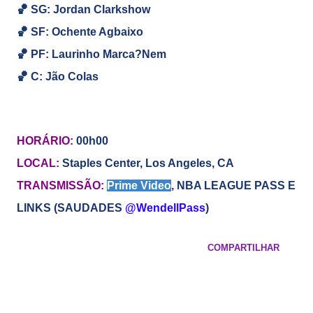
🏀
SG:
Jordan Clarkshow
🏀
SF: Ochente Agbaixo
🏀
PF: Laurinho Marca?Nem
🏀
C: Jão Colas
HORÁRIO:
00h00
LOCAL:
Staples Center, Los Angeles, CA
TRANSMISSÃO:
Prime Video
,
NBA LEAGUE PASS E
LINKS (SAUDADES
@WendellPass
)
COMPARTILHAR