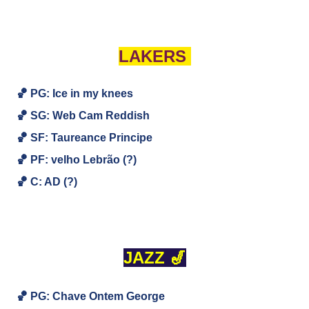
LAKERS
🏀 PG: Ice in my knees
🏀
SG:
Web Cam Reddish
🏀
SF: Taureance Principe
🏀
PF: velho
Lebrão (?)
🏀
C: AD (?)
JAZZ 🎷
🏀 PG: Chave Ontem George