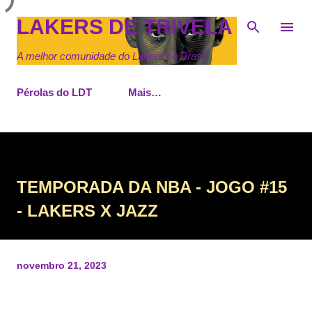
Pular para o conteúdo principal
LAKERS DE TRIVELA
A melhor comunidade do Lakers no Brasil
Pérolas do LDT
Mais…
TEMPORADA DA NBA - JOGO #15
- LAKERS X JAZZ
novembro 21, 2023