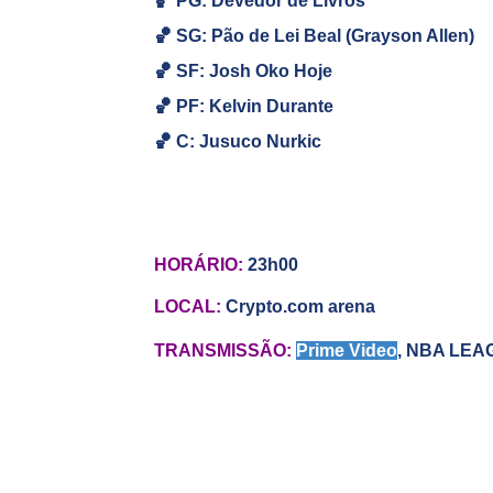
🏀 PG: Devedor de Livros
🏀
SG:
Pão de Lei Beal (Grayson Allen)
🏀
SF: Josh Oko Hoje
🏀
PF: Kelvin Durante
🏀
C: Jusuco Nurkic
HORÁRIO:
23h00
LOCAL:
Crypto.com arena
TRANSMISSÃO:
Prime Video
,
NBA LEA