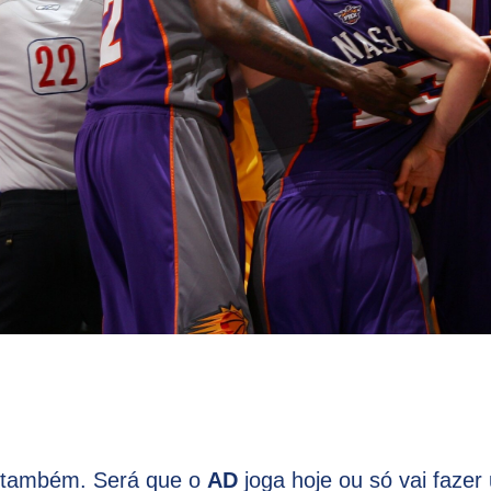
o também. Será que o
AD
joga hoje ou só vai fazer