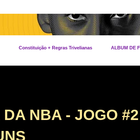
Pular para o conteúdo principal
Constituição + Regras Trivelianas
ALBUM DE 
A NBA - JOGO #2 
UNS