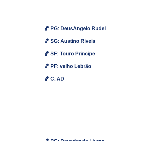
🏀 PG: DeusAngelo Rudel
🏀
SG:
Austino Riveis
🏀
SF: Touro Principe
🏀
PF: velho
Lebrão
🏀
C: AD