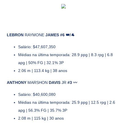
LEBRON
RAYMONE
JAMES #6 👑/🐐
Salário: $47,607,350
Médias na última temporada: 28.9 ppg | 8.3 rpg | 6.8
apg | 50% FG | 32.1% 3P
2.06 m | 113.4 kg | 38 anos
ANTHONY
MARSHON
DAVIS
JR
#3 〰️
Salário: $40,600,080
Médias na última temporada: 25.9 ppg | 12.5 rpg | 2.6
apg | 56.3% FG | 35.7% 3P
2.08 m | 115 kg | 30 anos