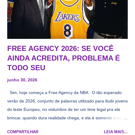
FREE AGENCY 2026: SE VOCÊ
AINDA ACREDITA, PROBLEMA É
TODO SEU
junho 30, 2026
Sim, hoje começa a Free Agency da NBA. O tão esperado
verão de 2026, conjunto de palavras utilizado para iludir jovens
do leste Europeu, no vislumbre de ter um time legal pra ele
brincar, quando dura realidade chega, e ela é somente o seu
namorado que agora custa mais caro e o mesmo pivô com
COMPARTILHAR
LEIA MAIS...
cara de decrépito, mas que aparentemente ainda é jovem.