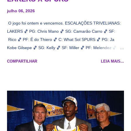
julho 06, 2026
O jogo foi ontem e vencemos. ESCALAÇÕES TRIVELIANAS:
LAKERS 🏀 PG: Chris Mano 🏀 SG: Camarão Carro 🏀 SF:
Rico 🏀 PF: É do Thiero 🏀 C: What Sol SPURS 🏀 PG: Ja
Kobe Gilsepe 🏀 SG: Kelly 🏀 SF: Miller 🏀 PF: Melendez 🏀 C:
Maluco Brown 📋 Informações do jogo: ​ Horário: 20:30 Local:
COMPARTILHAR
LEIA MAIS...
Na quadra Transmissão: NBA League Pass