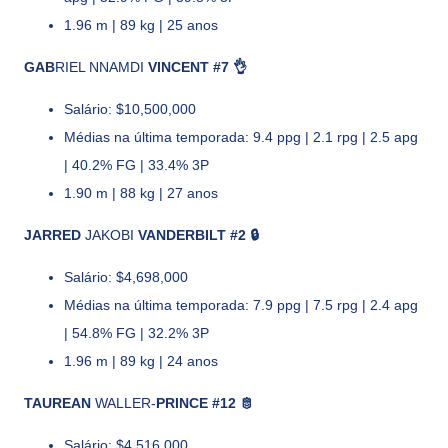
1.96 m | 89 kg | 25 anos
GAB
RIEL NNAMDI
VINCENT #7 👌
Salário: $10,500,000
Médias na última temporada: 9.4 ppg | 2.1 rpg | 2.5 apg
| 40.2% FG | 33.4% 3P
1.90 m | 88 kg | 27 anos
JARRED
JAKOBI
VANDERBILT #2 🔒
Salário: $4,698,000
Médias na última temporada: 7.9 ppg | 7.5 rpg | 2.4 apg
| 54.8% FG | 32.2% 3P
1.96 m | 89 kg | 24 anos
TAUREAN
WALLER-
PRINCE #12 🫅
Salário: $4,516,000