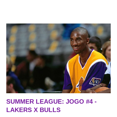
Todo mundo tá cansado de ver os rumores, como funciona os
agentes livres restritos, praticamente decorou os alvos do
Lakers e de quem o Pelinka vai tomar um balão, mas né, as
vezes a gente esquece mesmo. Então, como diria o Marcelo
Tas no Telecurso 2000 , É HORA DA REVISÃO! Ah, e quase
todos esses nomes foram linkados ao Lakers. Se de fato há o
interesse, não importa, o nosso compromisso é sempre com a
informação, a veracidade vem depois. E do Lakers hein? Até
agora nada de Ruim Hachaomuro (dizem que Nets tem
interesse) e LeBrão James - esse sendo assediado pelo
Draymond Green enquanto chora pro Cavs contrat...
SUMMER LEAGUE: JOGO #4 -
LAKERS X BULLS