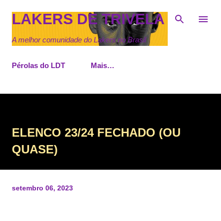
Pular para o conteúdo principal
LAKERS DE TRIVELA
A melhor comunidade do Lakers no Brasil
Pérolas do LDT
Mais…
ELENCO 23/24 FECHADO (OU
QUASE)
setembro 06, 2023