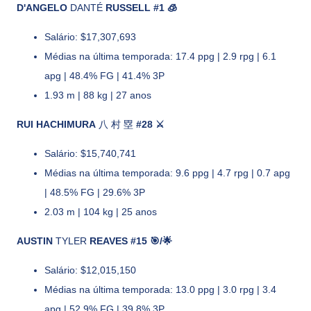
D'ANGELO
DANTÉ
RUSSELL #1 🧊
Salário: $17,307,693
Médias na última temporada: 17.4 ppg | 2.9 rpg | 6.1
apg | 48.4% FG | 41.4% 3P
1.93 m | 88 kg | 27 anos
RUI HACHIMURA
八 村 塁
#28 ⚔️
Salário: $15,740,741
Médias na última temporada: 9.6 ppg | 4.7 rpg | 0.7 apg
| 48.5% FG | 29.6% 3P
2.03 m | 104 kg | 25 anos
AUSTIN
TYLER
REAVES #15 🎯/🌟
Salário: $12,015,150
Médias na última temporada: 13.0 ppg | 3.0 rpg | 3.4
apg | 52.9% FG | 39.8% 3P