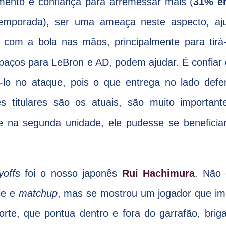
amento e confiança para arremessar mais (
31% e
emporada), ser uma ameaça neste aspecto, aju
s com a bola nas mãos, principalmente para tirá
spaços para LeBron e AD, podem ajudar. É confiar
-lo no ataque, pois o que entrega no lado defe
 titulares são os atuais, são muito important
e na segunda unidade, ele pudesse se beneficiar
yoffs
foi o nosso japonês
Rui Hachimura
. Não
rie e
matchup
, mas se mostrou um jogador que im
forte, que pontua dentro e fora do garrafão, bri