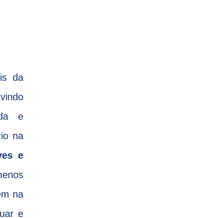
is da
 vindo
ada e
rio na
ves e
menos
uem na
uar e