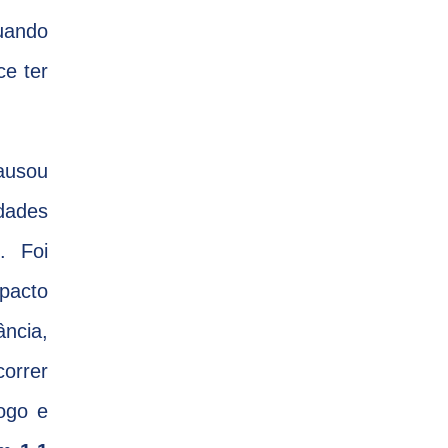
uando
e ter
ausou
idades
. Foi
mpacto
ncia,
correr
ogo e