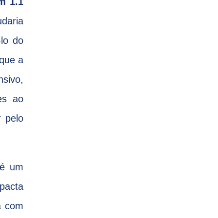
m 1.1
daria
-lo do
 que a
nsivo,
es ao
 pelo
 é um
pacta
ga com