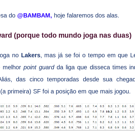
esa do
@BAMBAM,
hoje falaremos dos alas.
ard (porque todo mundo joga nas duas)
joga no
Lakers
, mas já se foi o tempo em que L
e melhor
point guard
da liga que disseca times i
 Aliás, das cinco temporadas desde sua chega
a primeira) SF foi a posição em que mais jogou.