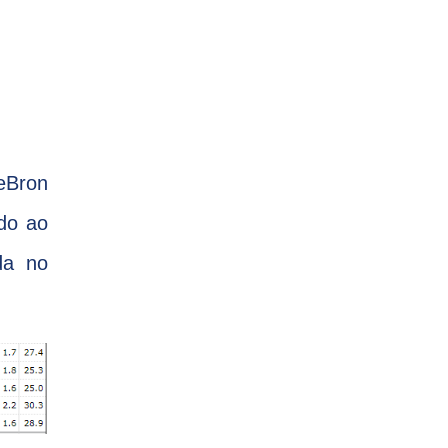
eBron
ndo ao
da no