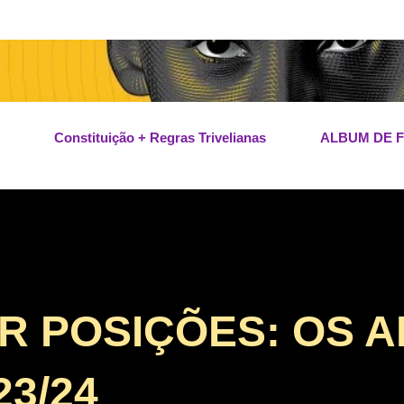
Pular para o conteúdo principal
Constituição + Regras Trivelianas
ALBUM DE 
R POSIÇÕES: OS A
3/24