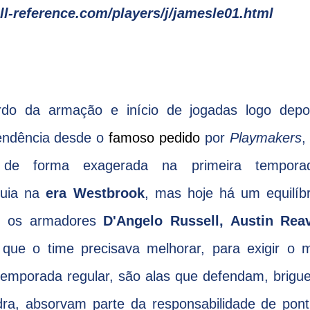
ll-reference.com/players/j/jamesle01.html
rdo da armação e início de jogadas logo depo
tendência desde o
famoso pedido
por
Playmakers
,
 de forma exagerada na primeira tempor
quia na
era Westbrook
, mas hoje há um equilíb
tre os armadores
D'Angelo Russell, Austin Rea
 que o time precisava melhorar, para exigir o 
temporada regular, são alas que defendam, brig
ra, absorvam parte da responsabilidade de pont