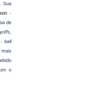
. Sua
son
-
esa de
yoffs
,
 -
ball
a mais
cebido
com o