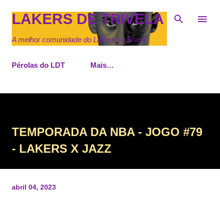
Pular para o conteúdo principal
LAKERS DE TRIVELA
A melhor comunidade do Lakers no Brasil
Pérolas do LDT
Mais…
TEMPORADA DA NBA - JOGO #79
- LAKERS X JAZZ
abril 04, 2023