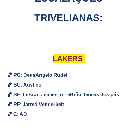
TRIVELIANAS:
LAKERS
🏀 PG: DeusAngelo Rudel
🏀
SG:
Austino
🏀
SF: LeBrão Jeimes, o LeBrão Jemies dos pés
🏀
PF:
Jarred Venderbelt
🏀
C: AD