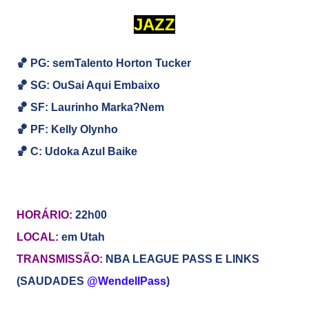
JAZZ
🏀 PG: semTalento Horton Tucker
🏀
SG:
OuSai Aqui Embaixo
🏀
SF: Laurinho Marka?Nem
🏀
PF: Kelly Olynho
🏀
C: Udoka Azul Baike
HORÁRIO:
22h00
LOCAL:
em Utah
TRANSMISSÃO:
NBA LEAGUE PASS E LINKS
(SAUDADES
@WendellPass
)