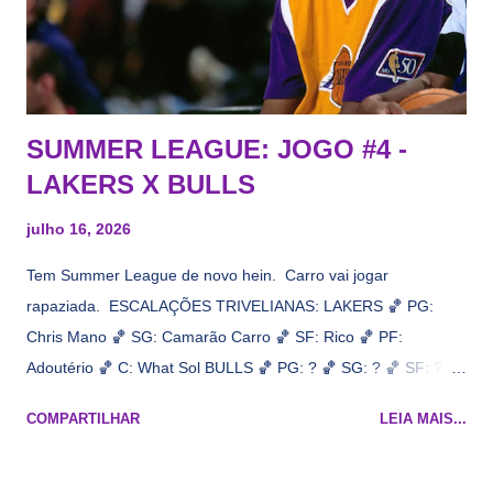
interesse) e LeBrão James - esse sendo assediado pelo
Draymond Green enquanto chora pro Cavs contrat...
SUMMER LEAGUE: JOGO #4 -
LAKERS X BULLS
julho 16, 2026
Tem Summer League de novo hein. Carro vai jogar
rapaziada. ESCALAÇÕES TRIVELIANAS: LAKERS 🏀 PG:
Chris Mano 🏀 SG: Camarão Carro 🏀 SF: Rico 🏀 PF:
Adoutério 🏀 C: What Sol BULLS 🏀 PG: ? 🏀 SG: ? 🏀 SF: ? 🏀
PF: Caleb Wilsão 🏀 C: ? 📋 Informações do jogo: ​ Horário:
COMPARTILHAR
LEIA MAIS...
19h00 Local: Las Vegas Transmissão: NBA League Pass,
Prime Video