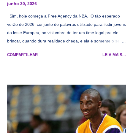
junho 30, 2026
Sim, hoje começa a Free Agency da NBA. O tão esperado
verão de 2026, conjunto de palavras utilizado para iludir jovens
do leste Europeu, no vislumbre de ter um time legal pra ele
brincar, quando dura realidade chega, e ela é somente o seu
namorado que agora custa mais caro e o mesmo pivô com
COMPARTILHAR
LEIA MAIS...
cara de decrépito, mas que aparentemente ainda é jovem.
Todo mundo tá cansado de ver os rumores, como funciona os
agentes livres restritos, praticamente decorou os alvos do
Lakers e de quem o Pelinka vai tomar um balão, mas né, as
vezes a gente esquece mesmo. Então, como diria o Marcelo
Tas no Telecurso 2000 , É HORA DA REVISÃO! Ah, e quase
todos esses nomes foram linkados ao Lakers. Se de fato há o
interesse, não importa, o nosso compromisso é sempre com a
informação, a veracidade vem depois. E do Lakers hein? Até
agora nada de Ruim Hachaomuro (dizem que Nets tem