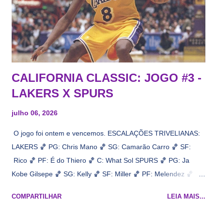
CALIFORNIA CLASSIC: JOGO #3 -
LAKERS X SPURS
julho 06, 2026
O jogo foi ontem e vencemos. ESCALAÇÕES TRIVELIANAS:
LAKERS 🏀 PG: Chris Mano 🏀 SG: Camarão Carro 🏀 SF:
Rico 🏀 PF: É do Thiero 🏀 C: What Sol SPURS 🏀 PG: Ja
Kobe Gilsepe 🏀 SG: Kelly 🏀 SF: Miller 🏀 PF: Melendez 🏀 C:
Maluco Brown 📋 Informações do jogo: ​ Horário: 20:30 Local:
COMPARTILHAR
LEIA MAIS...
Na quadra Transmissão: NBA League Pass