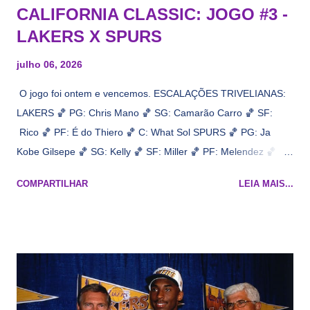
CALIFORNIA CLASSIC: JOGO #3 -
LAKERS X SPURS
julho 06, 2026
O jogo foi ontem e vencemos. ESCALAÇÕES TRIVELIANAS:
LAKERS 🏀 PG: Chris Mano 🏀 SG: Camarão Carro 🏀 SF:
Rico 🏀 PF: É do Thiero 🏀 C: What Sol SPURS 🏀 PG: Ja
Kobe Gilsepe 🏀 SG: Kelly 🏀 SF: Miller 🏀 PF: Melendez 🏀 C:
Maluco Brown 📋 Informações do jogo: ​ Horário: 20:30 Local:
COMPARTILHAR
LEIA MAIS...
Na quadra Transmissão: NBA League Pass