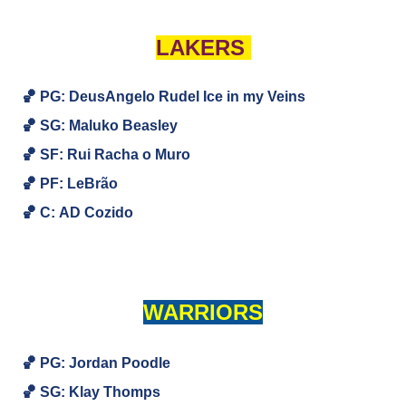
LAKERS
🏀 PG: DeusAngelo Rudel Ice in my Veins
🏀
SG:
Maluko Beasley
🏀
SF: Rui Racha o Muro
🏀
PF: LeBrão
🏀
C:
AD Cozido
WARRIORS
🏀 PG: Jordan Poodle
🏀
SG:
Klay Thomps