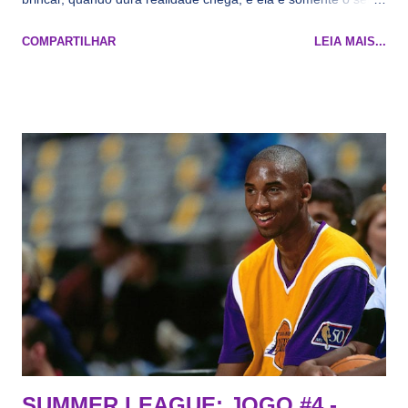
namorado que agora custa mais caro e o mesmo pivô com
COMPARTILHAR
LEIA MAIS...
cara de decrépito, mas que aparentemente ainda é jovem.
Todo mundo tá cansado de ver os rumores, como funciona os
agentes livres restritos, praticamente decorou os alvos do
Lakers e de quem o Pelinka vai tomar um balão, mas né, as
vezes a gente esquece mesmo. Então, como diria o Marcelo
Tas no Telecurso 2000 , É HORA DA REVISÃO! Ah, e quase
todos esses nomes foram linkados ao Lakers. Se de fato há o
interesse, não importa, o nosso compromisso é sempre com a
informação, a veracidade vem depois. E do Lakers hein? Até
agora nada de Ruim Hachaomuro (dizem que Nets tem
interesse) e LeBrão James - esse sendo assediado pelo
Draymond Green enquanto chora pro Cavs contrat...
SUMMER LEAGUE: JOGO #4 -