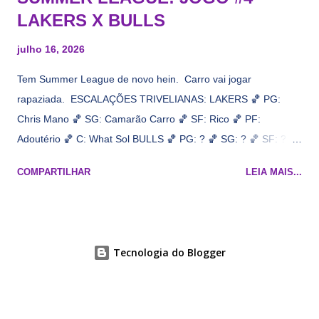
LAKERS X BULLS
julho 16, 2026
Tem Summer League de novo hein. Carro vai jogar
rapaziada. ESCALAÇÕES TRIVELIANAS: LAKERS 🏀 PG:
Chris Mano 🏀 SG: Camarão Carro 🏀 SF: Rico 🏀 PF:
Adoutério 🏀 C: What Sol BULLS 🏀 PG: ? 🏀 SG: ? 🏀 SF: ? 🏀
PF: Caleb Wilsão 🏀 C: ? 📋 Informações do jogo: ​ Horário:
COMPARTILHAR
LEIA MAIS...
19h00 Local: Las Vegas Transmissão: NBA League Pass,
Prime Video
Tecnologia do Blogger