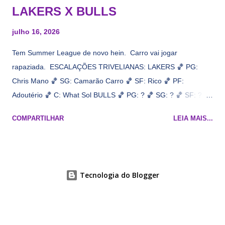
LAKERS X BULLS
julho 16, 2026
Tem Summer League de novo hein. Carro vai jogar
rapaziada. ESCALAÇÕES TRIVELIANAS: LAKERS 🏀 PG:
Chris Mano 🏀 SG: Camarão Carro 🏀 SF: Rico 🏀 PF:
Adoutério 🏀 C: What Sol BULLS 🏀 PG: ? 🏀 SG: ? 🏀 SF: ? 🏀
PF: Caleb Wilsão 🏀 C: ? 📋 Informações do jogo: ​ Horário:
COMPARTILHAR
LEIA MAIS...
19h00 Local: Las Vegas Transmissão: NBA League Pass,
Prime Video
Tecnologia do Blogger