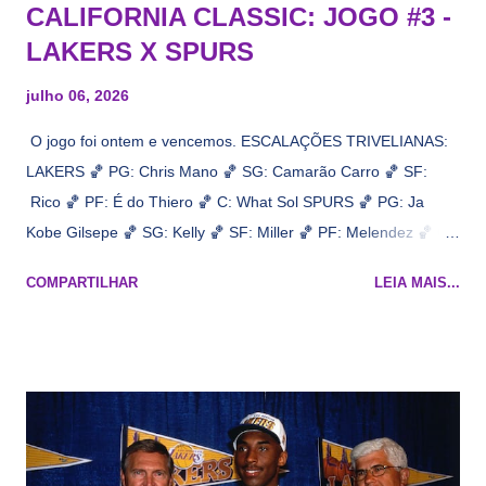
CALIFORNIA CLASSIC: JOGO #3 -
LAKERS X SPURS
julho 06, 2026
O jogo foi ontem e vencemos. ESCALAÇÕES TRIVELIANAS:
LAKERS 🏀 PG: Chris Mano 🏀 SG: Camarão Carro 🏀 SF:
Rico 🏀 PF: É do Thiero 🏀 C: What Sol SPURS 🏀 PG: Ja
Kobe Gilsepe 🏀 SG: Kelly 🏀 SF: Miller 🏀 PF: Melendez 🏀 C:
Maluco Brown 📋 Informações do jogo: ​ Horário: 20:30 Local:
COMPARTILHAR
LEIA MAIS...
Na quadra Transmissão: NBA League Pass