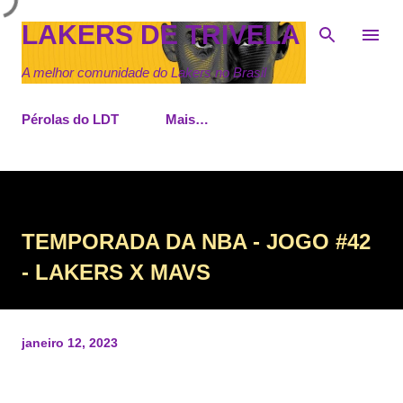
Pular para o conteúdo principal
LAKERS DE TRIVELA
A melhor comunidade do Lakers no Brasil
Pérolas do LDT
Mais…
TEMPORADA DA NBA - JOGO #42
- LAKERS X MAVS
janeiro 12, 2023