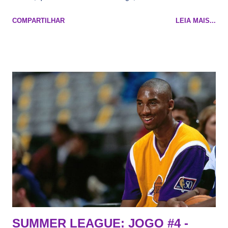
namorado que agora custa mais caro e o mesmo pivô com
COMPARTILHAR
LEIA MAIS...
cara de decrépito, mas que aparentemente ainda é jovem.
Todo mundo tá cansado de ver os rumores, como funciona os
agentes livres restritos, praticamente decorou os alvos do
Lakers e de quem o Pelinka vai tomar um balão, mas né, as
vezes a gente esquece mesmo. Então, como diria o Marcelo
Tas no Telecurso 2000 , É HORA DA REVISÃO! Ah, e quase
todos esses nomes foram linkados ao Lakers. Se de fato há o
interesse, não importa, o nosso compromisso é sempre com a
informação, a veracidade vem depois. E do Lakers hein? Até
agora nada de Ruim Hachaomuro (dizem que Nets tem
interesse) e LeBrão James - esse sendo assediado pelo
Draymond Green enquanto chora pro Cavs contrat...
SUMMER LEAGUE: JOGO #4 -