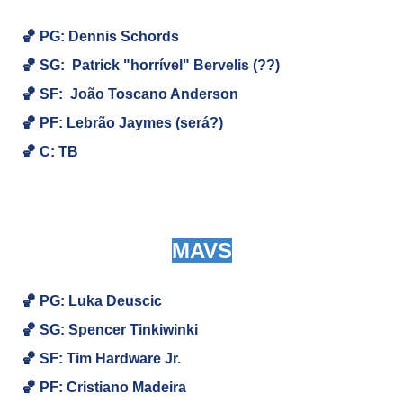
🏀 PG: Dennis Schords
🏀
SG:
Patrick "horrível" Bervelis (??)
🏀
SF: João Toscano Anderson
🏀
PF:
Lebrão Jaymes (será?)
🏀
C:
TB
MAVS
🏀 PG: Luka Deuscic
🏀
SG:
Spencer Tinkiwinki
🏀
SF: Tim Hardware Jr.
🏀
PF: Cristiano Madeira