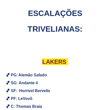
ESCALAÇÕES
TRIVELIANAS:
LAKERS
🏀 PG: Alemão Safado
🏀
SG:
Andante 4
🏀
SF:
Horrivel Bervelis
🏀
PF: LeVovô
🏀
C:
Thomas Braia