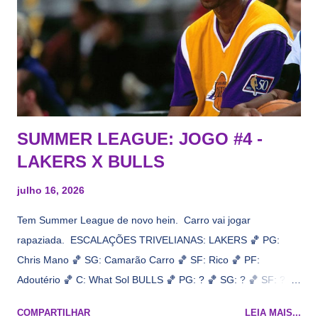
interesse, não importa, o nosso compromisso é sempre com a
informação, a veracidade vem depois. E do Lakers hein? Até
agora nada de Ruim Hachaomuro (dizem que Nets tem
interesse) e LeBrão James - esse sendo assediado pelo
Draymond Green enquanto chora pro Cavs contrat...
SUMMER LEAGUE: JOGO #4 -
LAKERS X BULLS
julho 16, 2026
Tem Summer League de novo hein. Carro vai jogar
rapaziada. ESCALAÇÕES TRIVELIANAS: LAKERS 🏀 PG:
Chris Mano 🏀 SG: Camarão Carro 🏀 SF: Rico 🏀 PF:
Adoutério 🏀 C: What Sol BULLS 🏀 PG: ? 🏀 SG: ? 🏀 SF: ? 🏀
PF: Caleb Wilsão 🏀 C: ? 📋 Informações do jogo: ​ Horário:
COMPARTILHAR
LEIA MAIS...