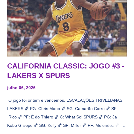
CALIFORNIA CLASSIC: JOGO #3 -
LAKERS X SPURS
julho 06, 2026
O jogo foi ontem e vencemos. ESCALAÇÕES TRIVELIANAS:
LAKERS 🏀 PG: Chris Mano 🏀 SG: Camarão Carro 🏀 SF:
Rico 🏀 PF: É do Thiero 🏀 C: What Sol SPURS 🏀 PG: Ja
Kobe Gilsepe 🏀 SG: Kelly 🏀 SF: Miller 🏀 PF: Melendez 🏀 C:
Maluco Brown 📋 Informações do jogo: ​ Horário: 20:30 Local: