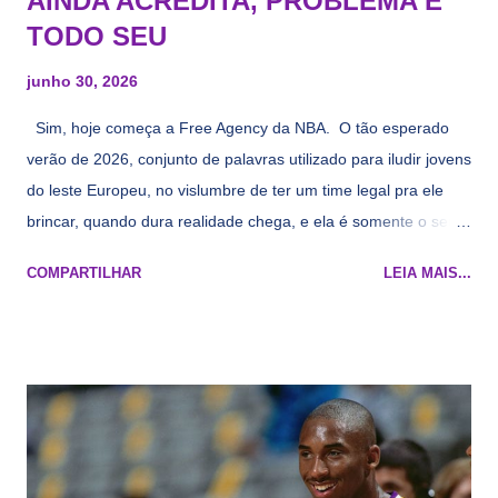
AINDA ACREDITA, PROBLEMA É
TODO SEU
junho 30, 2026
Sim, hoje começa a Free Agency da NBA. O tão esperado
verão de 2026, conjunto de palavras utilizado para iludir jovens
do leste Europeu, no vislumbre de ter um time legal pra ele
brincar, quando dura realidade chega, e ela é somente o seu
namorado que agora custa mais caro e o mesmo pivô com
COMPARTILHAR
LEIA MAIS...
cara de decrépito, mas que aparentemente ainda é jovem.
Todo mundo tá cansado de ver os rumores, como funciona os
agentes livres restritos, praticamente decorou os alvos do
Lakers e de quem o Pelinka vai tomar um balão, mas né, as
vezes a gente esquece mesmo. Então, como diria o Marcelo
Tas no Telecurso 2000 , É HORA DA REVISÃO! Ah, e quase
todos esses nomes foram linkados ao Lakers. Se de fato há o