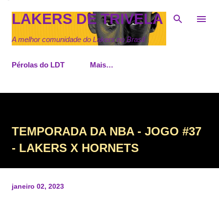
Pular para o conteúdo principal
LAKERS DE TRIVELA
A melhor comunidade do Lakers no Brasil
Pérolas do LDT
Mais…
TEMPORADA DA NBA - JOGO #37
- LAKERS X HORNETS
janeiro 02, 2023