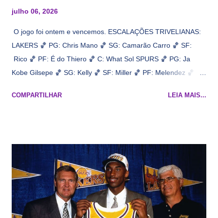
julho 06, 2026
O jogo foi ontem e vencemos. ESCALAÇÕES TRIVELIANAS:
LAKERS 🏀 PG: Chris Mano 🏀 SG: Camarão Carro 🏀 SF:
Rico 🏀 PF: É do Thiero 🏀 C: What Sol SPURS 🏀 PG: Ja
Kobe Gilsepe 🏀 SG: Kelly 🏀 SF: Miller 🏀 PF: Melendez 🏀 C:
Maluco Brown 📋 Informações do jogo: ​ Horário: 20:30 Local:
COMPARTILHAR
LEIA MAIS...
Na quadra Transmissão: NBA League Pass