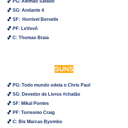
🏀 PG: Alemão Safado
🏀
SG:
Andante 4
🏀
SF:
Horrivel Bervelis
🏀
PF: LeVovô
🏀
C:
Thomas Braia
SUNS
🏀 PG: Todo mundo odeia o Chris Paul
🏀
SG:
Devedor de Livros #chatão
🏀
SF: Mikal Pontes
🏀
PF: Torresmo Craig
🏀
C: Bis Marcas Byombo