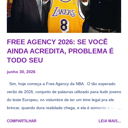
FREE AGENCY 2026: SE VOCÊ
AINDA ACREDITA, PROBLEMA É
TODO SEU
junho 30, 2026
Sim, hoje começa a Free Agency da NBA. O tão esperado
verão de 2026, conjunto de palavras utilizado para iludir jovens
do leste Europeu, no vislumbre de ter um time legal pra ele
brincar, quando dura realidade chega, e ela é somente o seu
namorado que agora custa mais caro e o mesmo pivô com
COMPARTILHAR
LEIA MAIS...
cara de decrépito, mas que aparentemente ainda é jovem.