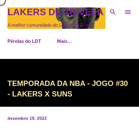
Pular para o conteúdo principal
LAKERS DE TRIVELA
A melhor comunidade do Lakers no Brasil
Pérolas do LDT
Mais…
TEMPORADA DA NBA - JOGO #30
- LAKERS X SUNS
dezembro 19, 2022