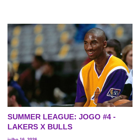
Todo mundo tá cansado de ver os rumores, como funciona os
agentes livres restritos, praticamente decorou os alvos do
Lakers e de quem o Pelinka vai tomar um balão, mas né, as
vezes a gente esquece mesmo. Então, como diria o Marcelo
Tas no Telecurso 2000 , É HORA DA REVISÃO! Ah, e quase
todos esses nomes foram linkados ao Lakers. Se de fato há o
interesse, não importa, o nosso compromisso é sempre com a
informação, a veracidade vem depois. E do Lakers hein? Até
agora nada de Ruim Hachaomuro (dizem que Nets tem
interesse) e LeBrão James - esse sendo assediado pelo
Draymond Green enquanto chora pro Cavs contrat...
SUMMER LEAGUE: JOGO #4 -
LAKERS X BULLS
julho 16, 2026