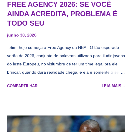
FREE AGENCY 2026: SE VOCÊ
AINDA ACREDITA, PROBLEMA É
TODO SEU
junho 30, 2026
Sim, hoje começa a Free Agency da NBA. O tão esperado
verão de 2026, conjunto de palavras utilizado para iludir jovens
do leste Europeu, no vislumbre de ter um time legal pra ele
brincar, quando dura realidade chega, e ela é somente o seu
namorado que agora custa mais caro e o mesmo pivô com
COMPARTILHAR
LEIA MAIS...
cara de decrépito, mas que aparentemente ainda é jovem.
Todo mundo tá cansado de ver os rumores, como funciona os
agentes livres restritos, praticamente decorou os alvos do
Lakers e de quem o Pelinka vai tomar um balão, mas né, as
vezes a gente esquece mesmo. Então, como diria o Marcelo
Tas no Telecurso 2000 , É HORA DA REVISÃO! Ah, e quase