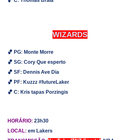
🏀
C:
Thomas Braia
WIZARDS
🏀 PG: Monte Morre
🏀
SG:
Cory Que esperto
🏀
SF: Dennis Ave Dia
🏀
PF: Kuzzz #futureLaker
🏀
C: Kris tapas Porzingis
HORÁRIO:
23h30
LOCAL:
em Lakers