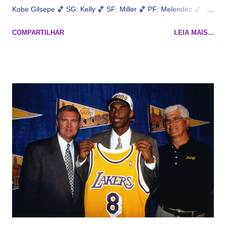
Kobe Gilsepe 🏀 SG: Kelly 🏀 SF: Miller 🏀 PF: Melendez 🏀 C:
Maluco Brown 📋 Informações do jogo: ​ Horário: 20:30 Local:
COMPARTILHAR
LEIA MAIS...
Na quadra Transmissão: NBA League Pass