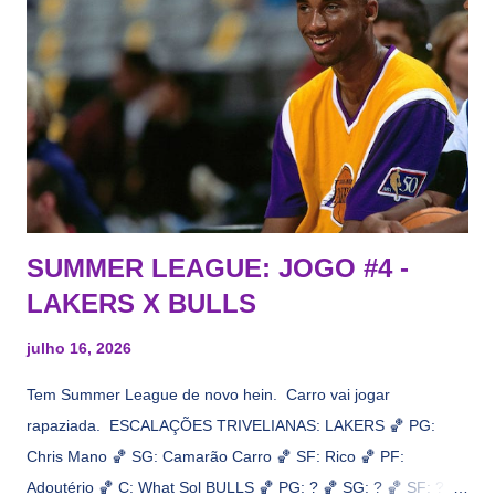
todos esses nomes foram linkados ao Lakers. Se de fato há o
interesse, não importa, o nosso compromisso é sempre com a
informação, a veracidade vem depois. E do Lakers hein? Até
agora nada de Ruim Hachaomuro (dizem que Nets tem
interesse) e LeBrão James - esse sendo assediado pelo
Draymond Green enquanto chora pro Cavs contrat...
SUMMER LEAGUE: JOGO #4 -
LAKERS X BULLS
julho 16, 2026
Tem Summer League de novo hein. Carro vai jogar
rapaziada. ESCALAÇÕES TRIVELIANAS: LAKERS 🏀 PG:
Chris Mano 🏀 SG: Camarão Carro 🏀 SF: Rico 🏀 PF:
Adoutério 🏀 C: What Sol BULLS 🏀 PG: ? 🏀 SG: ? 🏀 SF: ? 🏀