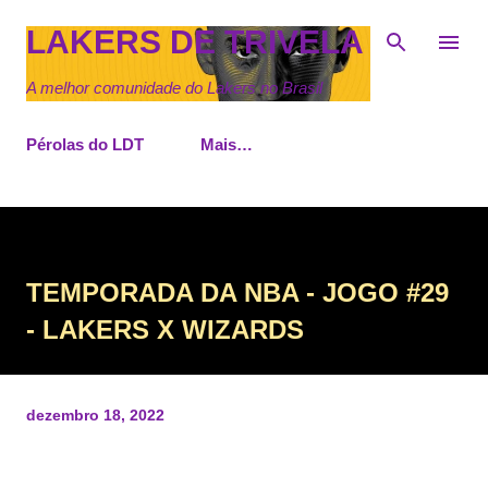
Pular para o conteúdo principal
LAKERS DE TRIVELA
A melhor comunidade do Lakers no Brasil
Pérolas do LDT
Mais…
TEMPORADA DA NBA - JOGO #29
- LAKERS X WIZARDS
dezembro 18, 2022