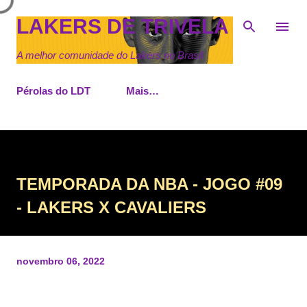
Pular para o conteúdo principal
LAKERS DE TRIVELA
A melhor comunidade do Lakers no Brasil
Pérolas do LDT
Mais…
TEMPORADA DA NBA - JOGO #09
- LAKERS X CAVALIERS
novembro 06, 2022