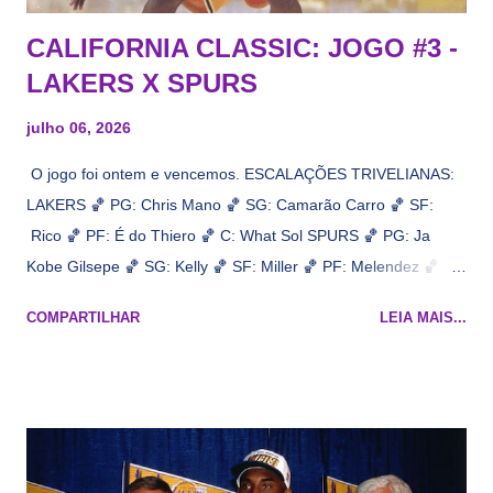
CALIFORNIA CLASSIC: JOGO #3 -
LAKERS X SPURS
julho 06, 2026
O jogo foi ontem e vencemos. ESCALAÇÕES TRIVELIANAS:
LAKERS 🏀 PG: Chris Mano 🏀 SG: Camarão Carro 🏀 SF:
Rico 🏀 PF: É do Thiero 🏀 C: What Sol SPURS 🏀 PG: Ja
Kobe Gilsepe 🏀 SG: Kelly 🏀 SF: Miller 🏀 PF: Melendez 🏀 C:
Maluco Brown 📋 Informações do jogo: ​ Horário: 20:30 Local:
COMPARTILHAR
LEIA MAIS...
Na quadra Transmissão: NBA League Pass