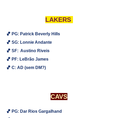
LAKERS
🏀 PG: Patrick Beverly Hills
🏀
SG:
Lonnie Andante
🏀
SF: Austino Riveis
🏀
PF:
LeBrão James
🏀
C:
AD (sem DM?)
CAVS
🏀 PG: Dar Rios Gargalhand