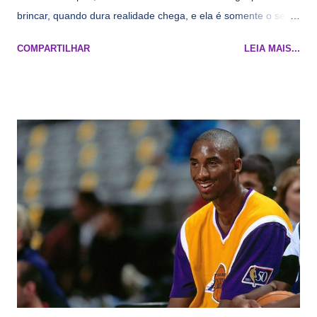
brincar, quando dura realidade chega, e ela é somente o seu
namorado que agora custa mais caro e o mesmo pivô com
COMPARTILHAR
LEIA MAIS...
cara de decrépito, mas que aparentemente ainda é jovem.
Todo mundo tá cansado de ver os rumores, como funciona os
agentes livres restritos, praticamente decorou os alvos do
Lakers e de quem o Pelinka vai tomar um balão, mas né, as
vezes a gente esquece mesmo. Então, como diria o Marcelo
Tas no Telecurso 2000 , É HORA DA REVISÃO! Ah, e quase
todos esses nomes foram linkados ao Lakers. Se de fato há o
interesse, não importa, o nosso compromisso é sempre com a
informação, a veracidade vem depois. E do Lakers hein? Até
agora nada de Ruim Hachaomuro (dizem que Nets tem
interesse) e LeBrão James - esse sendo assediado pelo
Draymond Green enquanto chora pro Cavs contrat...