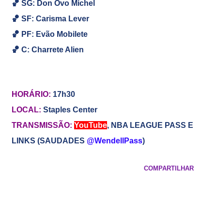
🏀
SG:
Don Ovo Michel
🏀
SF: Carisma Lever
🏀
PF: Evão Mobilete
🏀
C: Charrete Alien
HORÁRIO:
17h30
LOCAL:
Staples Center
TRANSMISSÃO:
YouTube
,
NBA LEAGUE PASS E
LINKS (SAUDADES
@WendellPass
)
COMPARTILHAR