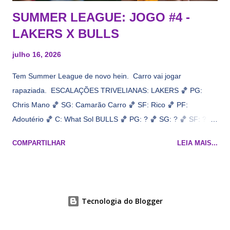
SUMMER LEAGUE: JOGO #4 -
LAKERS X BULLS
julho 16, 2026
Tem Summer League de novo hein. Carro vai jogar
rapaziada. ESCALAÇÕES TRIVELIANAS: LAKERS 🏀 PG:
Chris Mano 🏀 SG: Camarão Carro 🏀 SF: Rico 🏀 PF:
Adoutério 🏀 C: What Sol BULLS 🏀 PG: ? 🏀 SG: ? 🏀 SF: ? 🏀
PF: Caleb Wilsão 🏀 C: ? 📋 Informações do jogo: ​ Horário:
COMPARTILHAR
LEIA MAIS...
19h00 Local: Las Vegas Transmissão: NBA League Pass,
Prime Video
Tecnologia do Blogger