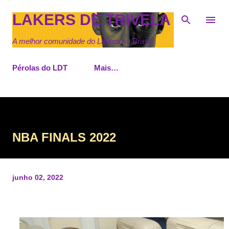
Pular para o conteúdo principal
LAKERS DE TRIVELA
A melhor comunidade do Lakers no Brasil
Pérolas do LDT
Mais…
NBA FINALS 2022
junho 02, 2022