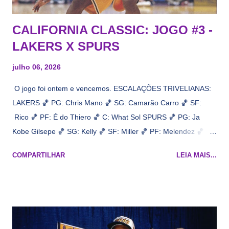
CALIFORNIA CLASSIC: JOGO #3 -
LAKERS X SPURS
julho 06, 2026
O jogo foi ontem e vencemos. ESCALAÇÕES TRIVELIANAS:
LAKERS 🏀 PG: Chris Mano 🏀 SG: Camarão Carro 🏀 SF:
Rico 🏀 PF: É do Thiero 🏀 C: What Sol SPURS 🏀 PG: Ja
Kobe Gilsepe 🏀 SG: Kelly 🏀 SF: Miller 🏀 PF: Melendez 🏀 C:
Maluco Brown 📋 Informações do jogo: ​ Horário: 20:30 Local:
COMPARTILHAR
LEIA MAIS...
Na quadra Transmissão: NBA League Pass