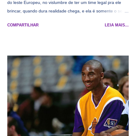
do leste Europeu, no vislumbre de ter um time legal pra ele
brincar, quando dura realidade chega, e ela é somente o seu
namorado que agora custa mais caro e o mesmo pivô com
COMPARTILHAR
LEIA MAIS...
cara de decrépito, mas que aparentemente ainda é jovem.
Todo mundo tá cansado de ver os rumores, como funciona os
agentes livres restritos, praticamente decorou os alvos do
Lakers e de quem o Pelinka vai tomar um balão, mas né, as
vezes a gente esquece mesmo. Então, como diria o Marcelo
Tas no Telecurso 2000 , É HORA DA REVISÃO! Ah, e quase
todos esses nomes foram linkados ao Lakers. Se de fato há o
interesse, não importa, o nosso compromisso é sempre com a
informação, a veracidade vem depois. E do Lakers hein? Até
agora nada de Ruim Hachaomuro (dizem que Nets tem
interesse) e LeBrão James - esse sendo assediado pelo
Draymond Green enquanto chora pro Cavs contrat...