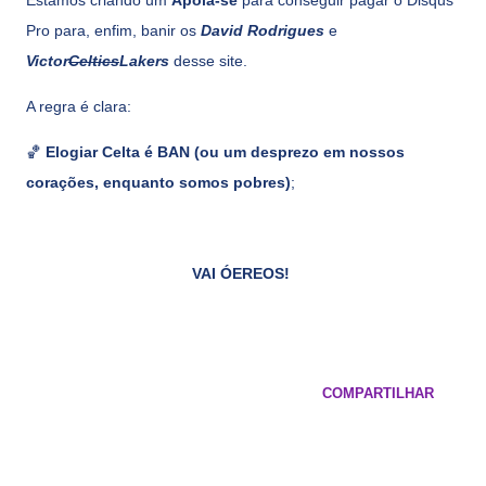
Estamos criando um
Apoia-se
para conseguir pagar o Disqus
Pro para, enfim, banir os
David Rodrigues
e
Victor
Celtics
Lakers
desse site.
A regra é clara:
🏀
Elogiar Celta é BAN (ou um desprezo em nossos
corações, enquanto somos pobres)
;
VAI ÓEREOS!
COMPARTILHAR