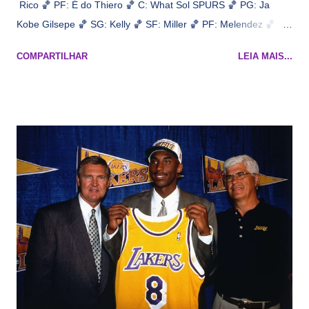
Rico 🏀 PF: É do Thiero 🏀 C: What Sol SPURS 🏀 PG: Ja
Kobe Gilsepe 🏀 SG: Kelly 🏀 SF: Miller 🏀 PF: Melendez 🏀 C:
Maluco Brown 📋 Informações do jogo: ​ Horário: 20:30 Local:
COMPARTILHAR
LEIA MAIS...
Na quadra Transmissão: NBA League Pass