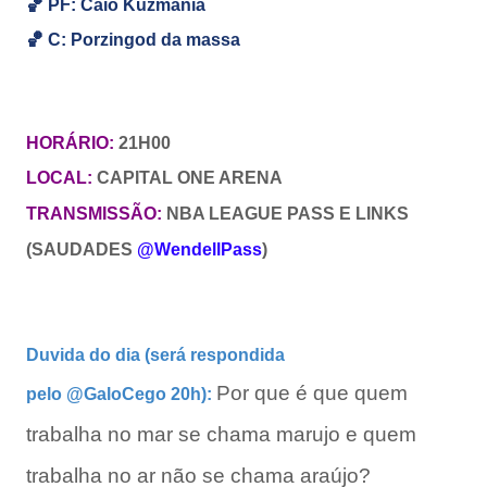
🏀
PF: Caio Kuzmania
🏀
C: Porzingod da massa
HORÁRIO:
21H00
LOCAL:
CAPITAL ONE ARENA
TRANSMISSÃO:
NBA LEAGUE PASS E LINKS
(SAUDADES
@WendellPass
)
Duvida do dia (será respondida
Por que é que quem
pelo
@GaloCego
20h):
trabalha no mar se chama marujo e quem
trabalha no ar não se chama araújo?