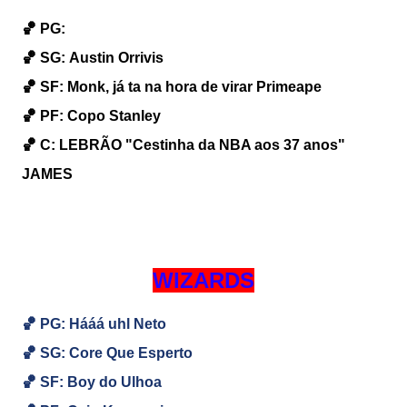
🏀 PG:
🏀
SG:
Austin Orrivis
🏀
SF: Monk, já ta na hora de virar Primeape
🏀
PF: Copo Stanley
🏀
C:
LEBRÃO "Cestinha da NBA aos 37 anos"
JAMES
WIZARDS
🏀 PG: Hááá uhl Neto
🏀
SG: Core Que Esperto
🏀
SF: Boy do Ulhoa