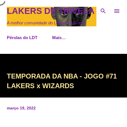
Pular para o conteúdo principal
LAKERS DE TRIVELA
A melhor comunidade do Lakers no Brasil
Pérolas do LDT
Mais…
TEMPORADA DA NBA - JOGO #71
LAKERS x WIZARDS
março 19, 2022