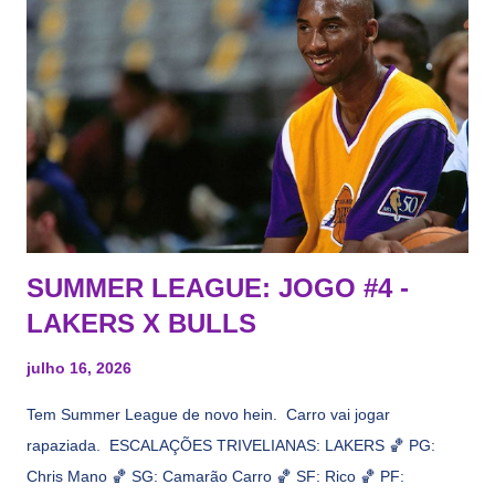
Tas no Telecurso 2000 , É HORA DA REVISÃO! Ah, e quase
todos esses nomes foram linkados ao Lakers. Se de fato há o
interesse, não importa, o nosso compromisso é sempre com a
informação, a veracidade vem depois. E do Lakers hein? Até
agora nada de Ruim Hachaomuro (dizem que Nets tem
interesse) e LeBrão James - esse sendo assediado pelo
Draymond Green enquanto chora pro Cavs contrat...
SUMMER LEAGUE: JOGO #4 -
LAKERS X BULLS
julho 16, 2026
Tem Summer League de novo hein. Carro vai jogar
rapaziada. ESCALAÇÕES TRIVELIANAS: LAKERS 🏀 PG:
Chris Mano 🏀 SG: Camarão Carro 🏀 SF: Rico 🏀 PF: