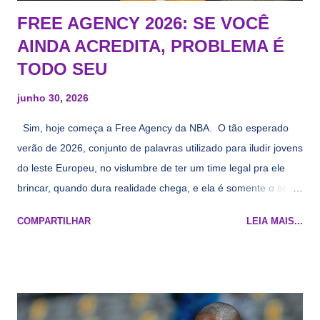
FREE AGENCY 2026: SE VOCÊ
AINDA ACREDITA, PROBLEMA É
TODO SEU
junho 30, 2026
Sim, hoje começa a Free Agency da NBA. O tão esperado
verão de 2026, conjunto de palavras utilizado para iludir jovens
do leste Europeu, no vislumbre de ter um time legal pra ele
brincar, quando dura realidade chega, e ela é somente o seu
namorado que agora custa mais caro e o mesmo pivô com
COMPARTILHAR
LEIA MAIS...
cara de decrépito, mas que aparentemente ainda é jovem.
Todo mundo tá cansado de ver os rumores, como funciona os
agentes livres restritos, praticamente decorou os alvos do
Lakers e de quem o Pelinka vai tomar um balão, mas né, as
vezes a gente esquece mesmo. Então, como diria o Marcelo