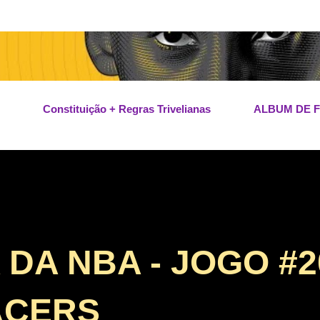
Pular para o conteúdo principal
Constituição + Regras Trivelianas
ALBUM DE 
A NBA - JOGO #20
ACERS