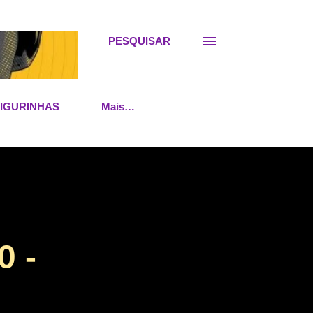
PESQUISAR
FIGURINHAS
Mais…
 -