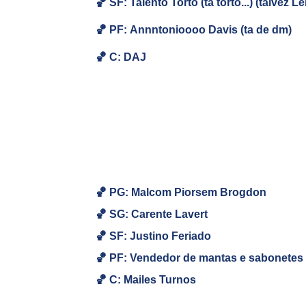
🏀
SF: Talento Torto (ta torto...) (talvez L
🏀
PF:
Annntonioooo Davis (ta de dm)
🏀
C: DAJ
🏀 PG: Malcom Piorsem Brogdon
🏀
SG:
Carente Lavert
🏀
SF: Justino Feriado
🏀
PF: Vendedor de mantas e sabonetes
🏀
C: Mailes Turnos