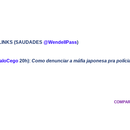
 LINKS (SAUDADES
@WendellPass
)
aloCego
20h):
Como denunciar a máfia japonesa pra políci
COMPAR