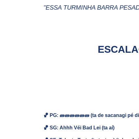
"ESSA TURMINHA BARRA PESAD
ESCALA
🏀 PG: 🧱🧱🧱🧱🧱🧱 (ta de sacanagi pé di
🏀
SG:
Ahhh Véi Bad Lei (ta aí)