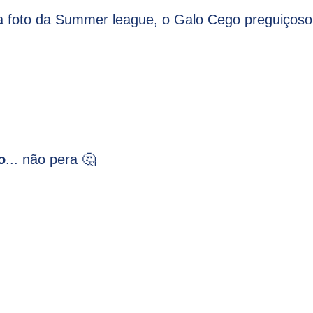
a foto da Summer league, o Galo Cego preguiçoso
o
... não pera 🤔