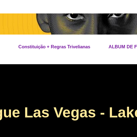
Pular para o conteúdo principal
Constituição + Regras Trivelianas
ALBUM DE 
e Las Vegas - Lak