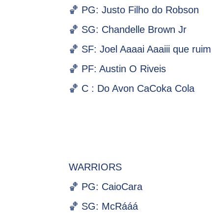
🏀 PG: Justo Filho do Robson
🏀 SG: Chandelle Brown Jr
🏀 SF: Joel Aaaai Aaaiii que ruim
🏀 PF: Austin O Riveis
🏀 C : Do Avon CaCoka Cola
WARRIORS
🏀 PG: CaioCara
🏀 SG: McRááá