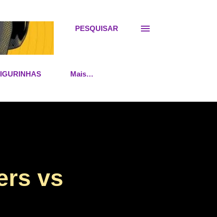
PESQUISAR
FIGURINHAS
Mais…
ers vs