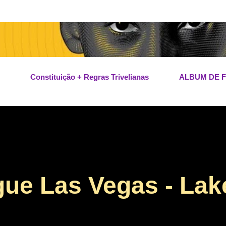
Pular para o conteúdo principal
Constituição + Regras Trivelianas
ALBUM DE 
e Las Vegas - Lak