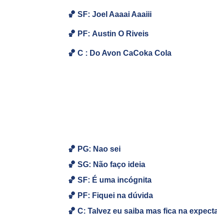
🏀
SF: Joel Aaaai Aaaiii
🏀
PF:
Austin O Riveis
🏀
C : Do Avon CaCoka Cola
🏀 PG: Nao sei
🏀
SG:
Não faço ideia
🏀
SF: É uma incógnita
🏀
PF: Fiquei na dúvida
🏀
C: Talvez eu saiba mas fica na expecta