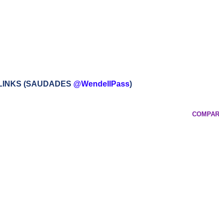
 LINKS (SAUDADES
@WendellPass
)
COMPAR