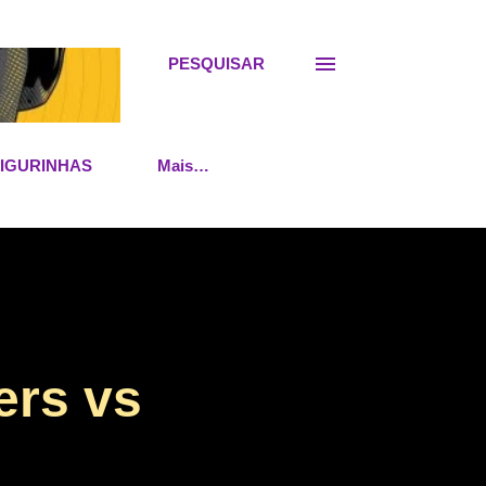
PESQUISAR
FIGURINHAS
Mais…
ers vs