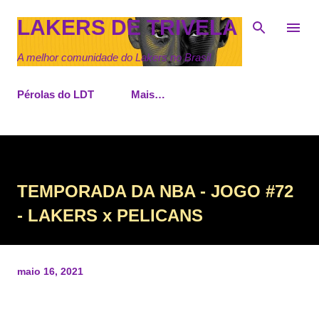
Pular para o conteúdo principal
LAKERS DE TRIVELA
A melhor comunidade do Lakers no Brasil
Pérolas do LDT
Mais…
TEMPORADA DA NBA - JOGO #72
- LAKERS x PELICANS
maio 16, 2021