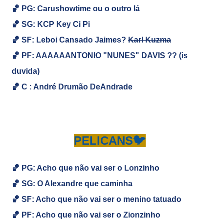
🏀 PG: Carushowtime ou o outro lá
🏀
SG:
KCP Key Ci Pi
🏀
SF: Leboi Cansado Jaimes?
Karl Kuzma
🏀
PF: AAAAAANTONIO "NUNES" DAVIS ?? (is
duvida)
🏀
C : André Drumão DeAndrade
PELICANS🐦
🏀 PG: Acho que não vai ser o Lonzinho
🏀
SG:
O Alexandre que caminha
🏀
SF: Acho que não vai ser o menino tatuado
🏀
PF: Acho que não vai ser o Zionzinho