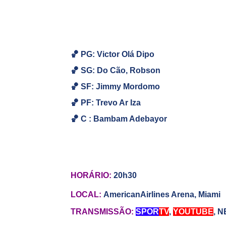
🏀 PG: Victor Olá Dipo
🏀
SG:
Do Cão, Robson
🏀
SF: Jimmy Mordomo
🏀
PF: Trevo Ar Iza
🏀
C : Bambam Adebayor
HORÁRIO:
20h30
LOCAL:
AmericanAirlines Arena, Miami
TRANSMISSÃO:
SPOR
TV
,
YOUTUBE
,
N