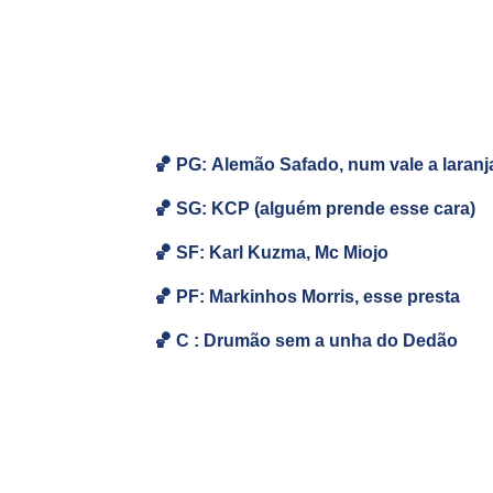
🏀 PG: Alemão Safado, num vale a laran
🏀
SG:
KCP (alguém prende esse cara)
🏀
SF: Karl Kuzma, Mc Miojo
🏀
PF: Markinhos Morris, esse presta
🏀
C : Drumão sem a unha do Dedão