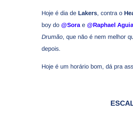
Hoje é dia de
Lakers
, contra o
He
boy do
@Sora
e
@Raphael Aguia
Drumão
, que não é nem melhor q
depois.
Hoje é um horário bom, dá pra assi
ESCAL