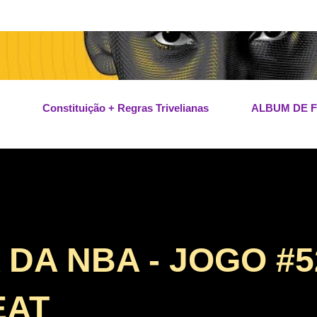
Pular para o conteúdo principal
Constituição + Regras Trivelianas
ALBUM DE 
A NBA - JOGO #52
EAT