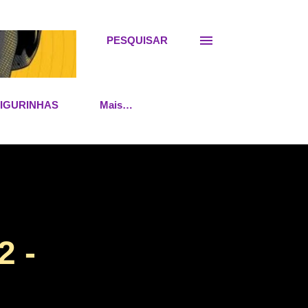
PESQUISAR
FIGURINHAS
Mais…
 -