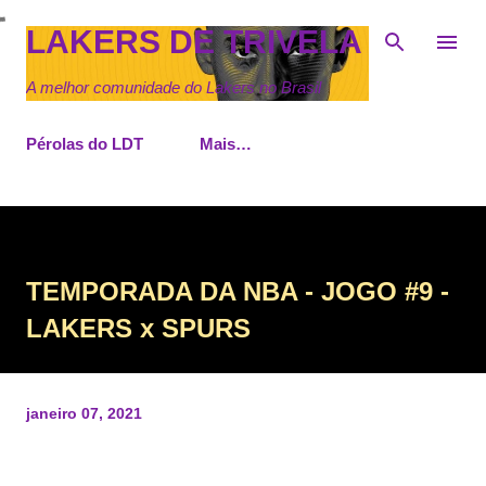
Pular para o conteúdo principal
LAKERS DE TRIVELA
A melhor comunidade do Lakers no Brasil
Pérolas do LDT
Mais…
TEMPORADA DA NBA - JOGO #9 -
LAKERS x SPURS
janeiro 07, 2021