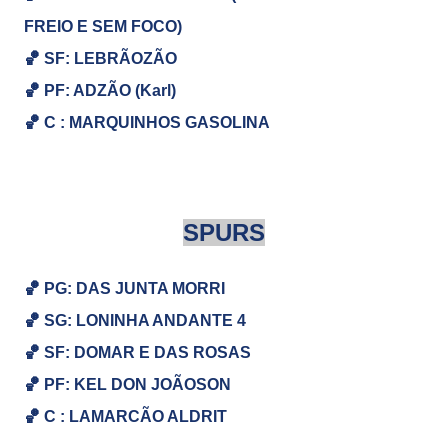
FREIO E SEM FOCO)
🏀
SF: LEBRÃOZÃO
🏀
PF: ADZÃO (Karl)
🏀
C : MARQUINHOS GASOLINA
SPURS
🏀 PG: DAS JUNTA MORRI
🏀
SG:
LONINHA ANDANTE 4
🏀
SF: DOMAR E DAS ROSAS
🏀
PF: KEL DON JOÃOSON
🏀
C : LAMARCÃO ALDRIT