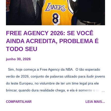
FREE AGENCY 2026: SE VOCÊ
AINDA ACREDITA, PROBLEMA É
TODO SEU
junho 30, 2026
Sim, hoje começa a Free Agency da NBA. O tão esperado
verão de 2026, conjunto de palavras utilizado para iludir jovens
do leste Europeu, no vislumbre de ter um time legal pra ele
brincar, quando dura realidade chega, e ela é somente o seu
namorado que agora custa mais caro e o mesmo pivô com
COMPARTILHAR
LEIA MAIS...
cara de decrépito, mas que aparentemente ainda é jovem.
Todo mundo tá cansado de ver os rumores, como funciona os