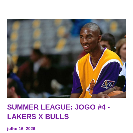
agentes livres restritos, praticamente decorou os alvos do
Lakers e de quem o Pelinka vai tomar um balão, mas né, as
vezes a gente esquece mesmo. Então, como diria o Marcelo
Tas no Telecurso 2000 , É HORA DA REVISÃO! Ah, e quase
todos esses nomes foram linkados ao Lakers. Se de fato há o
interesse, não importa, o nosso compromisso é sempre com a
informação, a veracidade vem depois. E do Lakers hein? Até
agora nada de Ruim Hachaomuro (dizem que Nets tem
interesse) e LeBrão James - esse sendo assediado pelo
Draymond Green enquanto chora pro Cavs contrat...
SUMMER LEAGUE: JOGO #4 -
LAKERS X BULLS
julho 16, 2026