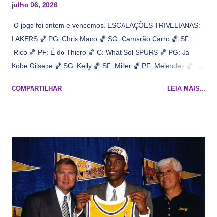
julho 06, 2026
O jogo foi ontem e vencemos. ESCALAÇÕES TRIVELIANAS:
LAKERS 🏀 PG: Chris Mano 🏀 SG: Camarão Carro 🏀 SF:
Rico 🏀 PF: É do Thiero 🏀 C: What Sol SPURS 🏀 PG: Ja
Kobe Gilsepe 🏀 SG: Kelly 🏀 SF: Miller 🏀 PF: Melendez 🏀 C:
Maluco Brown 📋 Informações do jogo: ​ Horário: 20:30 Local:
COMPARTILHAR
LEIA MAIS...
Na quadra Transmissão: NBA League Pass