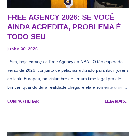
FREE AGENCY 2026: SE VOCÊ
AINDA ACREDITA, PROBLEMA É
TODO SEU
junho 30, 2026
Sim, hoje começa a Free Agency da NBA. O tão esperado
verão de 2026, conjunto de palavras utilizado para iludir jovens
do leste Europeu, no vislumbre de ter um time legal pra ele
brincar, quando dura realidade chega, e ela é somente o seu
namorado que agora custa mais caro e o mesmo pivô com
COMPARTILHAR
LEIA MAIS...
cara de decrépito, mas que aparentemente ainda é jovem.
Todo mundo tá cansado de ver os rumores, como funciona os
agentes livres restritos, praticamente decorou os alvos do
Lakers e de quem o Pelinka vai tomar um balão, mas né, as