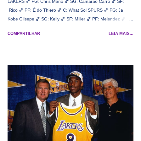
LAKERS 🏀 PG: Chris Mano 🏀 SG: Camarão Carro 🏀 SF:
Rico 🏀 PF: É do Thiero 🏀 C: What Sol SPURS 🏀 PG: Ja
Kobe Gilsepe 🏀 SG: Kelly 🏀 SF: Miller 🏀 PF: Melendez 🏀 C:
Maluco Brown 📋 Informações do jogo: ​ Horário: 20:30 Local:
COMPARTILHAR
LEIA MAIS...
Na quadra Transmissão: NBA League Pass