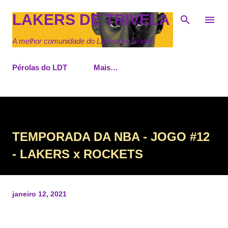
Pular para o conteúdo principal
LAKERS DE TRIVELA
A melhor comunidade do Lakers no Brasil
Pérolas do LDT
Mais…
TEMPORADA DA NBA - JOGO #12
- LAKERS x ROCKETS
janeiro 12, 2021