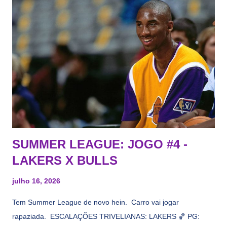
vezes a gente esquece mesmo. Então, como diria o Marcelo
Tas no Telecurso 2000 , É HORA DA REVISÃO! Ah, e quase
todos esses nomes foram linkados ao Lakers. Se de fato há o
interesse, não importa, o nosso compromisso é sempre com a
informação, a veracidade vem depois. E do Lakers hein? Até
agora nada de Ruim Hachaomuro (dizem que Nets tem
interesse) e LeBrão James - esse sendo assediado pelo
Draymond Green enquanto chora pro Cavs contrat...
SUMMER LEAGUE: JOGO #4 -
LAKERS X BULLS
julho 16, 2026
Tem Summer League de novo hein. Carro vai jogar
rapaziada. ESCALAÇÕES TRIVELIANAS: LAKERS 🏀 PG: