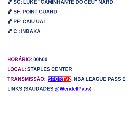
🏀
SG:
LUKE "CAMINHANTE DO CÉU" NARD
🏀
SF: POINT GUARD
🏀
PF: CAIU UAI
🏀
C : INBAKA
HORÁRIO:
00h00
LOCAL:
STAPLES CENTER
TRANSMISSÃO:
SPOR
TV2
, NBA LEAGUE PASS E
LINKS (SAUDADES
@WendellPass
)