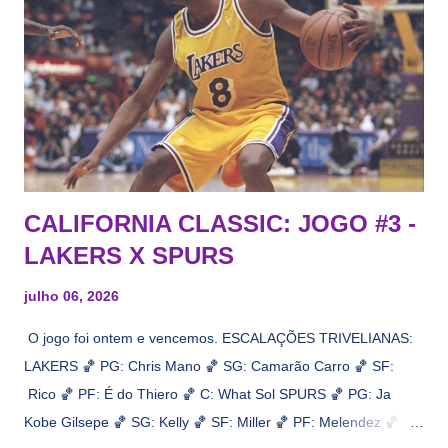
CALIFORNIA CLASSIC: JOGO #3 -
LAKERS X SPURS
julho 06, 2026
O jogo foi ontem e vencemos. ESCALAÇÕES TRIVELIANAS:
LAKERS 🏀 PG: Chris Mano 🏀 SG: Camarão Carro 🏀 SF:
Rico 🏀 PF: É do Thiero 🏀 C: What Sol SPURS 🏀 PG: Ja
Kobe Gilsepe 🏀 SG: Kelly 🏀 SF: Miller 🏀 PF: Melendez 🏀 C: