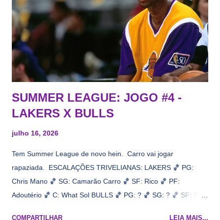
interesse, não importa, o nosso compromisso é sempre com a
informação, a veracidade vem depois. E do Lakers hein? Até
agora nada de Ruim Hachaomuro (dizem que Nets tem
interesse) e LeBrão James - esse sendo assediado pelo
Draymond Green enquanto chora pro Cavs contrat...
SUMMER LEAGUE: JOGO #4 -
LAKERS X BULLS
julho 16, 2026
Tem Summer League de novo hein. Carro vai jogar
rapaziada. ESCALAÇÕES TRIVELIANAS: LAKERS 🏀 PG:
Chris Mano 🏀 SG: Camarão Carro 🏀 SF: Rico 🏀 PF:
Adoutério 🏀 C: What Sol BULLS 🏀 PG: ? 🏀 SG: ? 🏀 SF: ? 🏀
PF: Caleb Wilsão 🏀 C: ? 📋 Informações do jogo: ​ Horário:
COMPARTILHAR
LEIA MAIS...