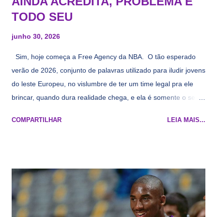
AINDA ACREDITA, PROBLEMA É
TODO SEU
junho 30, 2026
Sim, hoje começa a Free Agency da NBA. O tão esperado
verão de 2026, conjunto de palavras utilizado para iludir jovens
do leste Europeu, no vislumbre de ter um time legal pra ele
brincar, quando dura realidade chega, e ela é somente o seu
namorado que agora custa mais caro e o mesmo pivô com
COMPARTILHAR
LEIA MAIS...
cara de decrépito, mas que aparentemente ainda é jovem.
Todo mundo tá cansado de ver os rumores, como funciona os
agentes livres restritos, praticamente decorou os alvos do
Lakers e de quem o Pelinka vai tomar um balão, mas né, as
vezes a gente esquece mesmo. Então, como diria o Marcelo
Tas no Telecurso 2000 , É HORA DA REVISÃO! Ah, e quase
todos esses nomes foram linkados ao Lakers. Se de fato há o