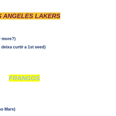
S ANGELES LAKERS
y more?)
eixa curtir a 1st seed)
FRANGOS
no Mars)