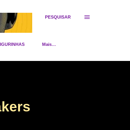
PESQUISAR
FIGURINHAS
Mais…
akers