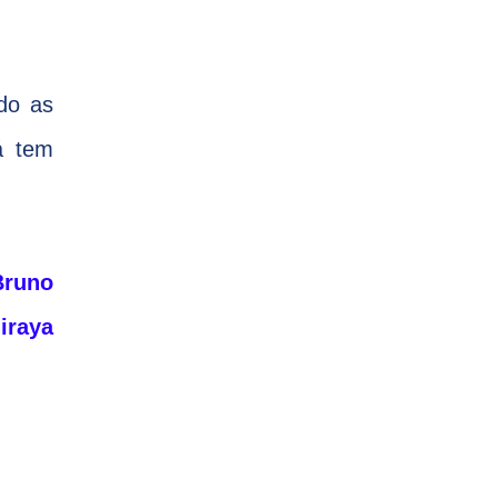
ndo as
á tem
runo
iraya