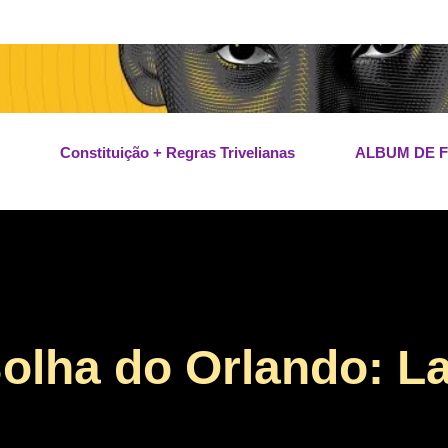
Pular para o conteúdo principal
Constituição + Regras Trivelianas
ALBUM DE 
Bolha do Orlando: L