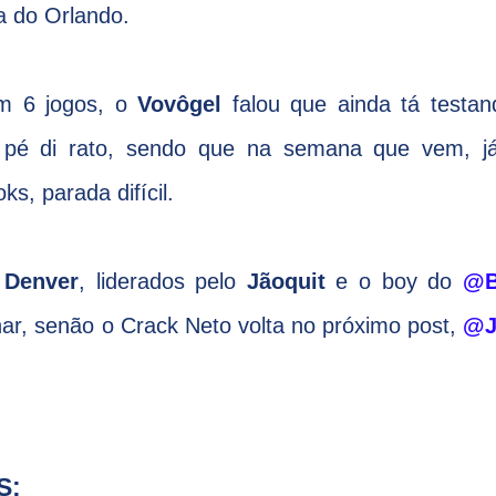
a do Orlando.
em 6 jogos, o
Vovôgel
falou que ainda tá testa
s pé di rato, sendo que na semana que vem, j
ks, parada difícil.
e
Denver
, liderados pelo
Jãoquit
e o boy do
@B
ar, senão o Crack Neto volta no próximo post,
@J
S: