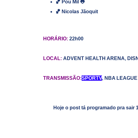
🏀 Pou Mil 🐸
🏀 Nicolas Jãoquit
HORÁRIO:
22h00
LOCAL:
ADVENT HEALTH ARENA, DIS
TRANSMISSÃO:
SPORTV
,
NBA LEAGUE 
Hoje o post tá programado pra sair 