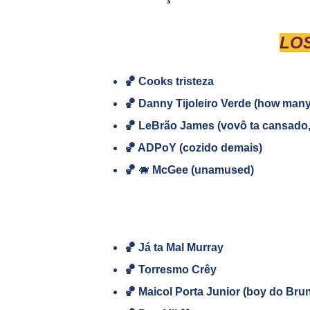
LO
🏀 Cooks tristeza
🏀
Danny Tijoleiro Verde (how man
🏀
LeBrão James (vovô ta cansado, d
🏀 ADPoY (cozido demais)
🏀
🐗
McGee (unamused)
🏀 Já ta Mal Murray
🏀 Torresmo Crêy
🏀 Maicol Porta Junior (boy do Bru