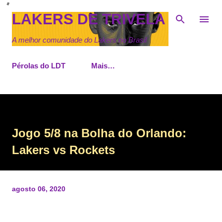
Pular para o conteúdo principal
LAKERS DE TRIVELA
A melhor comunidade do Lakers no Brasil
Pérolas do LDT
Mais…
Jogo 5/8 na Bolha do Orlando:
Lakers vs Rockets
agosto 06, 2020