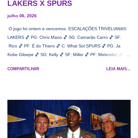
LAKERS X SPURS
julho 06, 2026
O jogo foi ontem e vencemos. ESCALAÇÕES TRIVELIANAS:
LAKERS 🏀 PG: Chris Mano 🏀 SG: Camarão Carro 🏀 SF:
Rico 🏀 PF: É do Thiero 🏀 C: What Sol SPURS 🏀 PG: Ja
Kobe Gilsepe 🏀 SG: Kelly 🏀 SF: Miller 🏀 PF: Melendez 🏀 C:
Maluco Brown 📋 Informações do jogo: ​ Horário: 20:30 Local:
COMPARTILHAR
LEIA MAIS...
Na quadra Transmissão: NBA League Pass