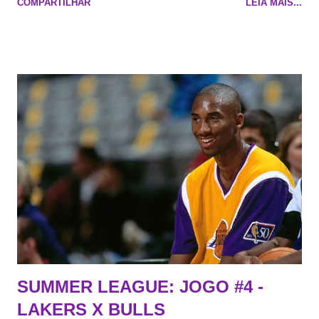
COMPARTILHAR
LEIA MAIS...
cara de decrépito, mas que aparentemente ainda é jovem.
Todo mundo tá cansado de ver os rumores, como funciona os
agentes livres restritos, praticamente decorou os alvos do
Lakers e de quem o Pelinka vai tomar um balão, mas né, as
vezes a gente esquece mesmo. Então, como diria o Marcelo
Tas no Telecurso 2000 , É HORA DA REVISÃO! Ah, e quase
todos esses nomes foram linkados ao Lakers. Se de fato há o
interesse, não importa, o nosso compromisso é sempre com a
informação, a veracidade vem depois. E do Lakers hein? Até
agora nada de Ruim Hachaomuro (dizem que Nets tem
interesse) e LeBrão James - esse sendo assediado pelo
Draymond Green enquanto chora pro Cavs contrat...
SUMMER LEAGUE: JOGO #4 -
LAKERS X BULLS