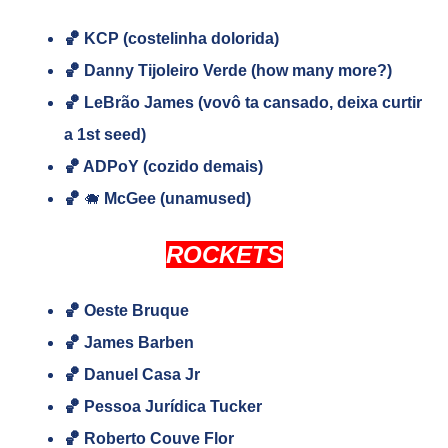
🏀 KCP (costelinha dolorida)
🏀
Danny Tijoleiro Verde (how many more?)
🏀
LeBrão James (vovô ta cansado, deixa curtir
a 1st seed)
🏀 ADPoY (cozido demais)
🏀
🐗
McGee (unamused)
ROCKETS
🏀 Oeste Bruque
🏀 James Barben
🏀 Danuel Casa Jr
🏀 Pessoa Jurídica Tucker
🏀 Roberto Couve Flor