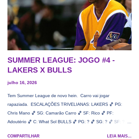
interesse, não importa, o nosso compromisso é sempre com a
informação, a veracidade vem depois. E do Lakers hein? Até
agora nada de Ruim Hachaomuro (dizem que Nets tem
interesse) e LeBrão James - esse sendo assediado pelo
Draymond Green enquanto chora pro Cavs contrat...
SUMMER LEAGUE: JOGO #4 -
LAKERS X BULLS
julho 16, 2026
Tem Summer League de novo hein. Carro vai jogar
rapaziada. ESCALAÇÕES TRIVELIANAS: LAKERS 🏀 PG:
Chris Mano 🏀 SG: Camarão Carro 🏀 SF: Rico 🏀 PF:
Adoutério 🏀 C: What Sol BULLS 🏀 PG: ? 🏀 SG: ? 🏀 SF: ? 🏀
PF: Caleb Wilsão 🏀 C: ? 📋 Informações do jogo: ​ Horário:
COMPARTILHAR
LEIA MAIS...