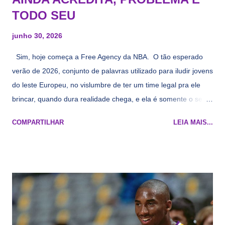
TODO SEU
junho 30, 2026
Sim, hoje começa a Free Agency da NBA. O tão esperado
verão de 2026, conjunto de palavras utilizado para iludir jovens
do leste Europeu, no vislumbre de ter um time legal pra ele
brincar, quando dura realidade chega, e ela é somente o seu
namorado que agora custa mais caro e o mesmo pivô com
COMPARTILHAR
LEIA MAIS...
cara de decrépito, mas que aparentemente ainda é jovem.
Todo mundo tá cansado de ver os rumores, como funciona os
agentes livres restritos, praticamente decorou os alvos do
Lakers e de quem o Pelinka vai tomar um balão, mas né, as
vezes a gente esquece mesmo. Então, como diria o Marcelo
Tas no Telecurso 2000 , É HORA DA REVISÃO! Ah, e quase
todos esses nomes foram linkados ao Lakers. Se de fato há o