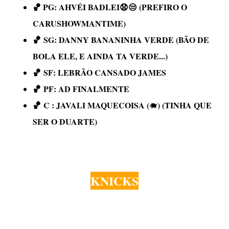
🏀 PG:
AHVÉI BADLEI😧😒 (PREFIRO O
CARUSHOWMANTIME)
🏀
SG:
DANNY BANANINHA VERDE (BÃO DE
BOLA ELE, E AINDA TA VERDE...)
🏀
SF:
LEBRÃO CANSADO JAMES
🏀
PF: AD FINALMENTE
🏀
C : JAVALI MAQUECOISA (
) (TINHA QUE
🐗
SER O DUARTE)
KNICKS