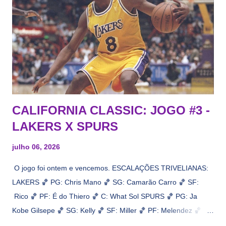
CALIFORNIA CLASSIC: JOGO #3 -
LAKERS X SPURS
julho 06, 2026
O jogo foi ontem e vencemos. ESCALAÇÕES TRIVELIANAS:
LAKERS 🏀 PG: Chris Mano 🏀 SG: Camarão Carro 🏀 SF:
Rico 🏀 PF: É do Thiero 🏀 C: What Sol SPURS 🏀 PG: Ja
Kobe Gilsepe 🏀 SG: Kelly 🏀 SF: Miller 🏀 PF: Melendez 🏀 C:
Maluco Brown 📋 Informações do jogo: ​ Horário: 20:30 Local: