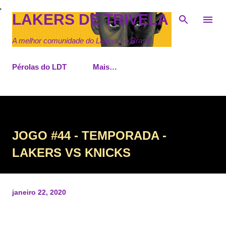
Pular para o conteúdo principal
LAKERS DE TRIVELA
A melhor comunidade do Lakers no Brasil
Pérolas do LDT
Mais…
JOGO #44 - TEMPORADA -
LAKERS VS KNICKS
janeiro 22, 2020