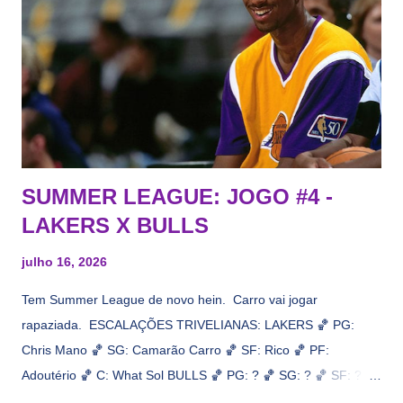
interesse, não importa, o nosso compromisso é sempre com a
informação, a veracidade vem depois. E do Lakers hein? Até
agora nada de Ruim Hachaomuro (dizem que Nets tem
interesse) e LeBrão James - esse sendo assediado pelo
Draymond Green enquanto chora pro Cavs contrat...
SUMMER LEAGUE: JOGO #4 -
LAKERS X BULLS
julho 16, 2026
Tem Summer League de novo hein. Carro vai jogar
rapaziada. ESCALAÇÕES TRIVELIANAS: LAKERS 🏀 PG:
Chris Mano 🏀 SG: Camarão Carro 🏀 SF: Rico 🏀 PF:
Adoutério 🏀 C: What Sol BULLS 🏀 PG: ? 🏀 SG: ? 🏀 SF: ? 🏀
PF: Caleb Wilsão 🏀 C: ? 📋 Informações do jogo: ​ Horário: