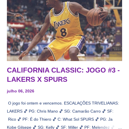
CALIFORNIA CLASSIC: JOGO #3 -
LAKERS X SPURS
julho 06, 2026
O jogo foi ontem e vencemos. ESCALAÇÕES TRIVELIANAS:
LAKERS 🏀 PG: Chris Mano 🏀 SG: Camarão Carro 🏀 SF:
Rico 🏀 PF: É do Thiero 🏀 C: What Sol SPURS 🏀 PG: Ja
Kobe Gilsepe 🏀 SG: Kelly 🏀 SF: Miller 🏀 PF: Melendez 🏀 C: