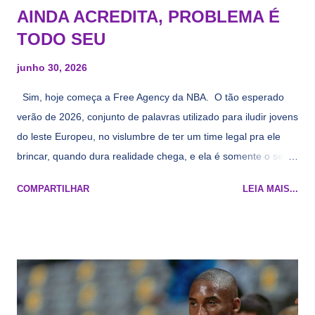
AINDA ACREDITA, PROBLEMA É
TODO SEU
junho 30, 2026
Sim, hoje começa a Free Agency da NBA. O tão esperado
verão de 2026, conjunto de palavras utilizado para iludir jovens
do leste Europeu, no vislumbre de ter um time legal pra ele
brincar, quando dura realidade chega, e ela é somente o seu
namorado que agora custa mais caro e o mesmo pivô com
COMPARTILHAR
LEIA MAIS...
cara de decrépito, mas que aparentemente ainda é jovem.
Todo mundo tá cansado de ver os rumores, como funciona os
agentes livres restritos, praticamente decorou os alvos do
Lakers e de quem o Pelinka vai tomar um balão, mas né, as
vezes a gente esquece mesmo. Então, como diria o Marcelo
Tas no Telecurso 2000 , É HORA DA REVISÃO! Ah, e quase
todos esses nomes foram linkados ao Lakers. Se de fato há o