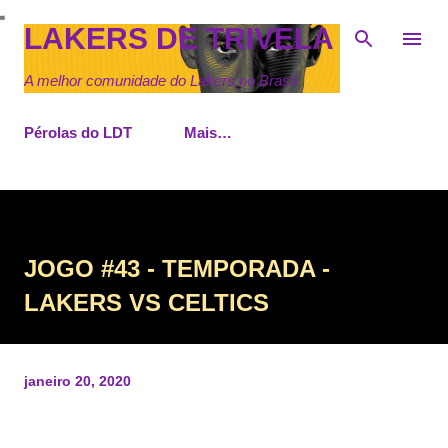
Pular para o conteúdo principal
LAKERS DE TRIVELA
A melhor comunidade do Lakers no Brasil
Pérolas do LDT
Mais…
JOGO #43 - TEMPORADA -
LAKERS VS CELTICS
janeiro 20, 2020