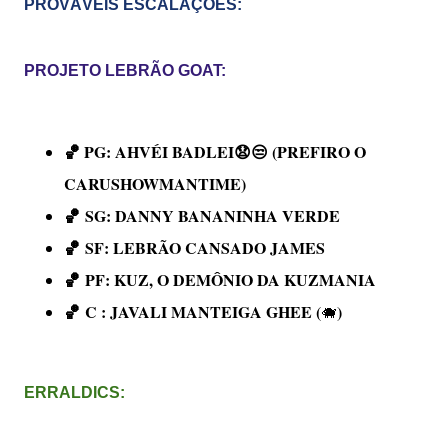
PROVÁVEIS ESCALAÇÕES:
PROJETO LEBRÃO GOAT:
🏀 PG:
AHVÉI BADLEI😧😒 (PREFIRO O
CARUSHOWMANTIME)
🏀
SG:
DANNY BANANINHA VERDE
🏀
SF:
LEBRÃO CANSADO JAMES
🏀
PF: KUZ, O DEMÔNIO DA KUZMANIA
🏀
C : JAVALI MANTEIGA GHEE (
)
🐗
ERRALDICS
: