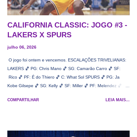
CALIFORNIA CLASSIC: JOGO #3 -
LAKERS X SPURS
julho 06, 2026
O jogo foi ontem e vencemos. ESCALAÇÕES TRIVELIANAS:
LAKERS 🏀 PG: Chris Mano 🏀 SG: Camarão Carro 🏀 SF:
Rico 🏀 PF: É do Thiero 🏀 C: What Sol SPURS 🏀 PG: Ja
Kobe Gilsepe 🏀 SG: Kelly 🏀 SF: Miller 🏀 PF: Melendez 🏀 C:
Maluco Brown 📋 Informações do jogo: ​ Horário: 20:30 Local:
COMPARTILHAR
LEIA MAIS...
Na quadra Transmissão: NBA League Pass