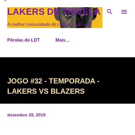
Pular para o conteúdo principal
LAKERS DE TRIVELA
A melhor comunidade do Lakers no Brasil
Pérolas do LDT
Mais…
JOGO #32 - TEMPORADA -
LAKERS VS BLAZERS
dezembro 28, 2019