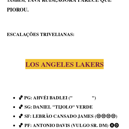
TAMBÉM,
PIOROU.
ESCALAÇÕES TRIVELIANAS:
LOS ANGELES LAKERS
🏀 PG:
AHVÉI BADLEI (" ")
🏀
SG:
DANIEL "TIJOLO" VERDE
🏀
SF:
LEBRÃO CANSADO JAMES (😒😒😒😒)
🏀
PF: ANTONIO DAVIS (VULGO SR. DM)
🅐🅓