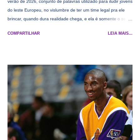
verão de 2026, conjunto de palavras utilizado para iludir jovens
do leste Europeu, no vislumbre de ter um time legal pra ele
brincar, quando dura realidade chega, e ela é somente o seu
namorado que agora custa mais caro e o mesmo pivô com
COMPARTILHAR
LEIA MAIS...
cara de decrépito, mas que aparentemente ainda é jovem.
Todo mundo tá cansado de ver os rumores, como funciona os
agentes livres restritos, praticamente decorou os alvos do
Lakers e de quem o Pelinka vai tomar um balão, mas né, as
vezes a gente esquece mesmo. Então, como diria o Marcelo
Tas no Telecurso 2000 , É HORA DA REVISÃO! Ah, e quase
todos esses nomes foram linkados ao Lakers. Se de fato há o
interesse, não importa, o nosso compromisso é sempre com a
informação, a veracidade vem depois. E do Lakers hein? Até
agora nada de Ruim Hachaomuro (dizem que Nets tem
interesse) e LeBrão James - esse sendo assediado pelo
Draymond Green enquanto chora pro Cavs contrat...