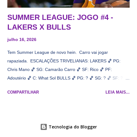
SUMMER LEAGUE: JOGO #4 -
LAKERS X BULLS
julho 16, 2026
Tem Summer League de novo hein. Carro vai jogar
rapaziada. ESCALAÇÕES TRIVELIANAS: LAKERS 🏀 PG:
Chris Mano 🏀 SG: Camarão Carro 🏀 SF: Rico 🏀 PF:
Adoutério 🏀 C: What Sol BULLS 🏀 PG: ? 🏀 SG: ? 🏀 SF: ? 🏀
PF: Caleb Wilsão 🏀 C: ? 📋 Informações do jogo: ​ Horário:
COMPARTILHAR
LEIA MAIS...
19h00 Local: Las Vegas Transmissão: NBA League Pass,
Prime Video
Tecnologia do Blogger