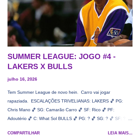
informação, a veracidade vem depois. E do Lakers hein? Até
agora nada de Ruim Hachaomuro (dizem que Nets tem
interesse) e LeBrão James - esse sendo assediado pelo
Draymond Green enquanto chora pro Cavs contrat...
SUMMER LEAGUE: JOGO #4 -
LAKERS X BULLS
julho 16, 2026
Tem Summer League de novo hein. Carro vai jogar
rapaziada. ESCALAÇÕES TRIVELIANAS: LAKERS 🏀 PG:
Chris Mano 🏀 SG: Camarão Carro 🏀 SF: Rico 🏀 PF:
Adoutério 🏀 C: What Sol BULLS 🏀 PG: ? 🏀 SG: ? 🏀 SF: ? 🏀
PF: Caleb Wilsão 🏀 C: ? 📋 Informações do jogo: ​ Horário:
COMPARTILHAR
LEIA MAIS...
19h00 Local: Las Vegas Transmissão: NBA League Pass,