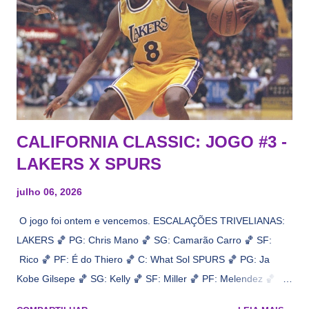
CALIFORNIA CLASSIC: JOGO #3 -
LAKERS X SPURS
julho 06, 2026
O jogo foi ontem e vencemos. ESCALAÇÕES TRIVELIANAS:
LAKERS 🏀 PG: Chris Mano 🏀 SG: Camarão Carro 🏀 SF:
Rico 🏀 PF: É do Thiero 🏀 C: What Sol SPURS 🏀 PG: Ja
Kobe Gilsepe 🏀 SG: Kelly 🏀 SF: Miller 🏀 PF: Melendez 🏀 C:
Maluco Brown 📋 Informações do jogo: ​ Horário: 20:30 Local: