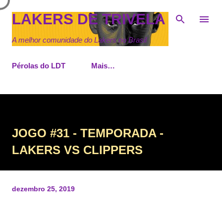
Pular para o conteúdo principal
LAKERS DE TRIVELA
A melhor comunidade do Lakers no Brasil
Pérolas do LDT
Mais…
JOGO #31 - TEMPORADA -
LAKERS VS CLIPPERS
dezembro 25, 2019