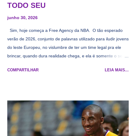
TODO SEU
junho 30, 2026
Sim, hoje começa a Free Agency da NBA. O tão esperado
verão de 2026, conjunto de palavras utilizado para iludir jovens
do leste Europeu, no vislumbre de ter um time legal pra ele
brincar, quando dura realidade chega, e ela é somente o seu
namorado que agora custa mais caro e o mesmo pivô com
COMPARTILHAR
LEIA MAIS...
cara de decrépito, mas que aparentemente ainda é jovem.
Todo mundo tá cansado de ver os rumores, como funciona os
agentes livres restritos, praticamente decorou os alvos do
Lakers e de quem o Pelinka vai tomar um balão, mas né, as
vezes a gente esquece mesmo. Então, como diria o Marcelo
Tas no Telecurso 2000 , É HORA DA REVISÃO! Ah, e quase
todos esses nomes foram linkados ao Lakers. Se de fato há o
interesse, não importa, o nosso compromisso é sempre com a