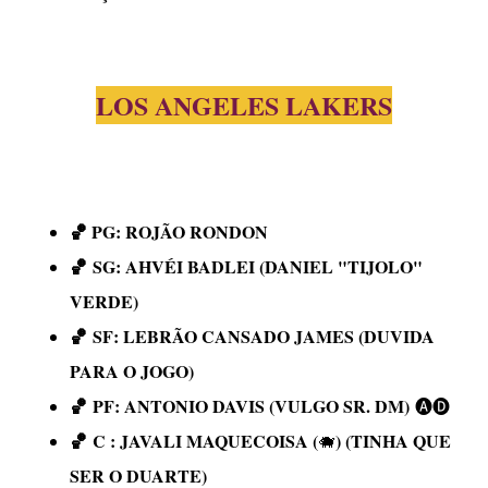
LOS ANGELES LAKERS
🏀 PG:
ROJÃO RONDON
🏀
SG:
AHVÉI BADLEI (DANIEL "TIJOLO"
VERDE)
🏀
SF:
LEBRÃO CANSADO JAMES (DUVIDA
PARA O JOGO)
🏀
PF: ANTONIO DAVIS (VULGO SR. DM)
🅐🅓
🏀
C : JAVALI MAQUECOISA (
) (TINHA QUE
🐗
SER O DUARTE)