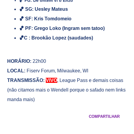
🏀
PG: De ontem Vi o Enzo
🏀
SG: Uesley Mateus
🏀
SF: Kris Tomdomeio
🏀
PF: Grego Loko (Ingram sem tatoo)
🏀
C : Brookão Lopez (saudades)
HORÁRIO:
22h00
LOCAL:
Fiserv Forum, Milwaukee, WI
TRANSMISSÃO:
VIVO
, League Pass e demais coisas
(não citamos mais o Wendell porque o safado nem links
manda mais)
COMPARTILHAR