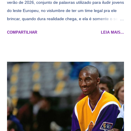
verão de 2026, conjunto de palavras utilizado para iludir jovens
do leste Europeu, no vislumbre de ter um time legal pra ele
brincar, quando dura realidade chega, e ela é somente o seu
namorado que agora custa mais caro e o mesmo pivô com
COMPARTILHAR
LEIA MAIS...
cara de decrépito, mas que aparentemente ainda é jovem.
Todo mundo tá cansado de ver os rumores, como funciona os
agentes livres restritos, praticamente decorou os alvos do
Lakers e de quem o Pelinka vai tomar um balão, mas né, as
vezes a gente esquece mesmo. Então, como diria o Marcelo
Tas no Telecurso 2000 , É HORA DA REVISÃO! Ah, e quase
todos esses nomes foram linkados ao Lakers. Se de fato há o
interesse, não importa, o nosso compromisso é sempre com a
informação, a veracidade vem depois. E do Lakers hein? Até
agora nada de Ruim Hachaomuro (dizem que Nets tem
interesse) e LeBrão James - esse sendo assediado pelo
Draymond Green enquanto chora pro Cavs contrat...