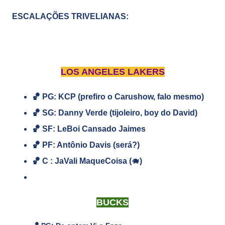
ESCALAÇÕES TRIVELIANAS:
LOS ANGELES LAKERS
🏀 PG: KCP (prefiro o Carushow, falo mesmo)
🏀
SG: Danny Verde (tijoleiro, boy do David)
🏀
SF: LeBoi Cansado Jaimes
🏀
PF: Antônio Davis (será?)
🏀
C : JaVali MaqueCoisa (
🐗
)
BUCKS