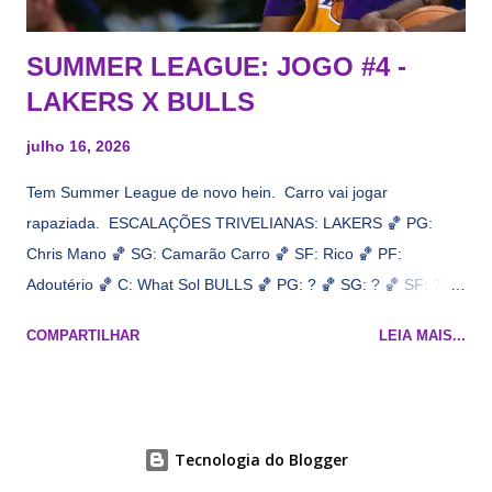
SUMMER LEAGUE: JOGO #4 -
LAKERS X BULLS
julho 16, 2026
Tem Summer League de novo hein. Carro vai jogar
rapaziada. ESCALAÇÕES TRIVELIANAS: LAKERS 🏀 PG:
Chris Mano 🏀 SG: Camarão Carro 🏀 SF: Rico 🏀 PF:
Adoutério 🏀 C: What Sol BULLS 🏀 PG: ? 🏀 SG: ? 🏀 SF: ? 🏀
PF: Caleb Wilsão 🏀 C: ? 📋 Informações do jogo: ​ Horário:
COMPARTILHAR
LEIA MAIS...
19h00 Local: Las Vegas Transmissão: NBA League Pass,
Prime Video
Tecnologia do Blogger