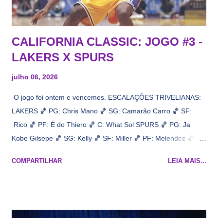
CALIFORNIA CLASSIC: JOGO #3 -
LAKERS X SPURS
julho 06, 2026
O jogo foi ontem e vencemos. ESCALAÇÕES TRIVELIANAS:
LAKERS 🏀 PG: Chris Mano 🏀 SG: Camarão Carro 🏀 SF:
Rico 🏀 PF: É do Thiero 🏀 C: What Sol SPURS 🏀 PG: Ja
Kobe Gilsepe 🏀 SG: Kelly 🏀 SF: Miller 🏀 PF: Melendez 🏀 C:
Maluco Brown 📋 Informações do jogo: ​ Horário: 20:30 Local:
COMPARTILHAR
LEIA MAIS...
Na quadra Transmissão: NBA League Pass