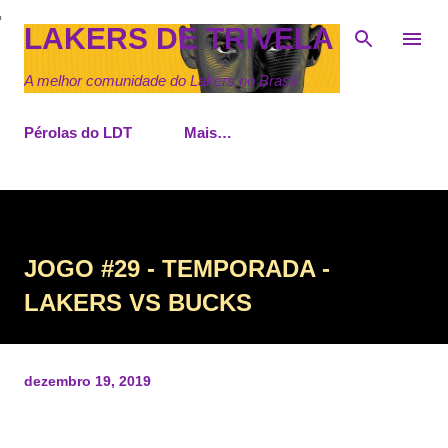
Pular para o conteúdo principal
LAKERS DE TRIVELA
A melhor comunidade do Lakers no Brasil
Pérolas do LDT
Mais…
JOGO #29 - TEMPORADA -
LAKERS VS BUCKS
dezembro 19, 2019