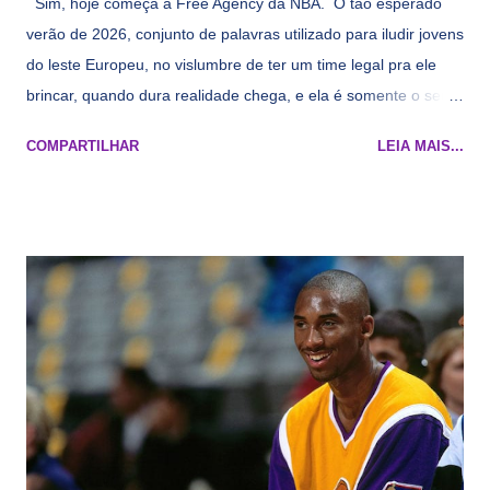
Sim, hoje começa a Free Agency da NBA. O tão esperado
verão de 2026, conjunto de palavras utilizado para iludir jovens
do leste Europeu, no vislumbre de ter um time legal pra ele
brincar, quando dura realidade chega, e ela é somente o seu
namorado que agora custa mais caro e o mesmo pivô com
COMPARTILHAR
LEIA MAIS...
cara de decrépito, mas que aparentemente ainda é jovem.
Todo mundo tá cansado de ver os rumores, como funciona os
agentes livres restritos, praticamente decorou os alvos do
Lakers e de quem o Pelinka vai tomar um balão, mas né, as
vezes a gente esquece mesmo. Então, como diria o Marcelo
Tas no Telecurso 2000 , É HORA DA REVISÃO! Ah, e quase
todos esses nomes foram linkados ao Lakers. Se de fato há o
interesse, não importa, o nosso compromisso é sempre com a
informação, a veracidade vem depois. E do Lakers hein? Até
agora nada de Ruim Hachaomuro (dizem que Nets tem
interesse) e LeBrão James - esse sendo assediado pelo