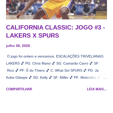
CALIFORNIA CLASSIC: JOGO #3 -
LAKERS X SPURS
julho 06, 2026
O jogo foi ontem e vencemos. ESCALAÇÕES TRIVELIANAS:
LAKERS 🏀 PG: Chris Mano 🏀 SG: Camarão Carro 🏀 SF:
Rico 🏀 PF: É do Thiero 🏀 C: What Sol SPURS 🏀 PG: Ja
Kobe Gilsepe 🏀 SG: Kelly 🏀 SF: Miller 🏀 PF: Melendez 🏀 C:
Maluco Brown 📋 Informações do jogo: ​ Horário: 20:30 Local:
COMPARTILHAR
LEIA MAIS...
Na quadra Transmissão: NBA League Pass