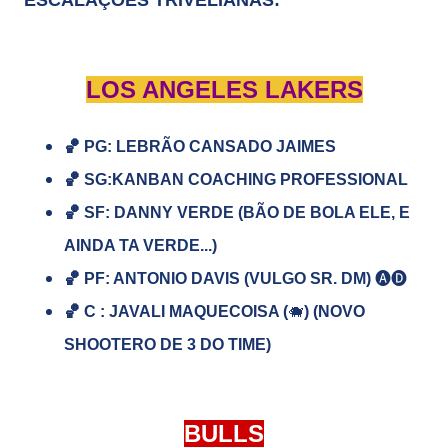
ESCALAÇÕES TRIVELIANAS:
LOS ANGELES LAKERS
🏀 PG:
LEBRÃO CANSADO JAIMES
🏀
SG:KANBAN COACHING PROFESSIONAL
🏀
SF:
DANNY VERDE (BÃO DE BOLA ELE, E
AINDA TA VERDE...)
🏀
PF: ANTONIO DAVIS (VULGO SR. DM)
🅐🅓
🏀
C : JAVALI MAQUECOISA (
🐗
) (NOVO
SHOOTERO DE 3 DO TIME)
BULLS