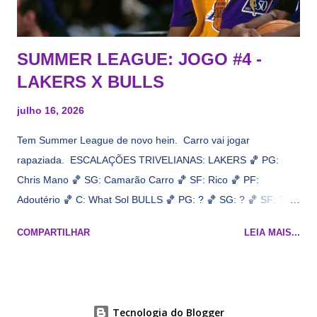
Draymond Green enquanto chora pro Cavs contrat...
SUMMER LEAGUE: JOGO #4 -
LAKERS X BULLS
julho 16, 2026
Tem Summer League de novo hein. Carro vai jogar
rapaziada. ESCALAÇÕES TRIVELIANAS: LAKERS 🏀 PG:
Chris Mano 🏀 SG: Camarão Carro 🏀 SF: Rico 🏀 PF:
Adoutério 🏀 C: What Sol BULLS 🏀 PG: ? 🏀 SG: ? 🏀 SF: ? 🏀
PF: Caleb Wilsão 🏀 C: ? 📋 Informações do jogo: ​ Horário:
COMPARTILHAR
LEIA MAIS...
19h00 Local: Las Vegas Transmissão: NBA League Pass,
Prime Video
Tecnologia do Blogger