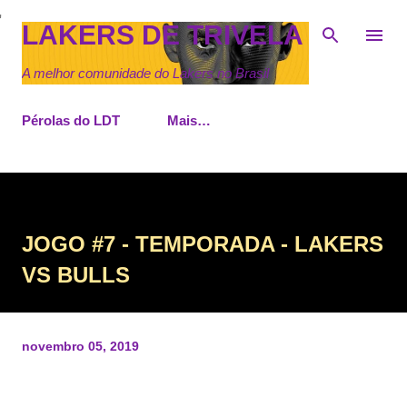
Pular para o conteúdo principal
LAKERS DE TRIVELA
A melhor comunidade do Lakers no Brasil
Pérolas do LDT
Mais…
JOGO #7 - TEMPORADA - LAKERS
VS BULLS
novembro 05, 2019