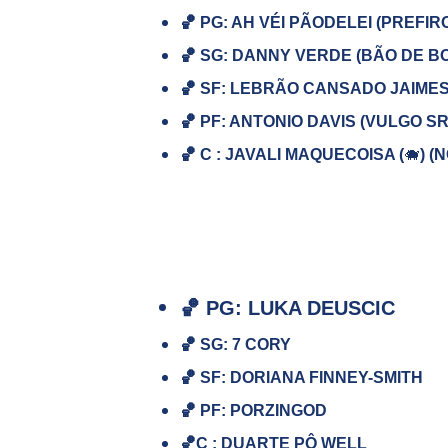
🏀 PG: AH VÉI PÃODELEI (PREF
🏀
SG: DANNY VERDE (BÃO DE BOL
🏀
SF: LEBRÃO CANSADO JAIME
🏀
PF: ANTONIO DAVIS (VULGO SR
🏀
C : JAVALI MAQUECOISA (
🐗
) (
🏀
PG: LUKA DEUSCIC
🏀
SG: 7 CORY
🏀
SF: DORIANA FINNEY-SMITH
🏀
PF: PORZINGOD
🏀
C : DUARTE PÔ WELL