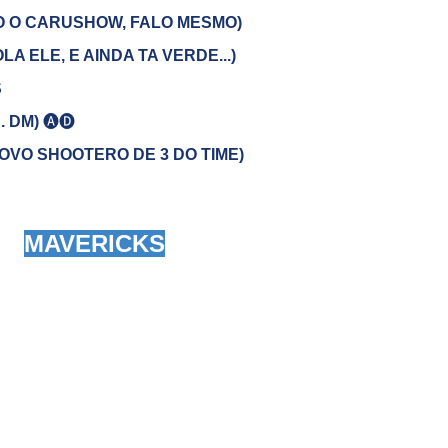
IRO O CARUSHOW, FALO MESMO)
A ELE, E AINDA TA VERDE...)
S
. DM)
🅐🅓
NOVO SHOOTERO DE 3 DO TIME)
MAVERICKS