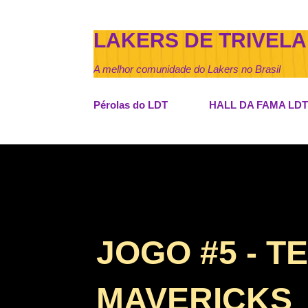
LAKERS DE TRIVELA
A melhor comunidade do Lakers no Brasil
Pérolas do LDT
HALL DA FAMA LDT
JOGO #5 - 
MAVERICKS