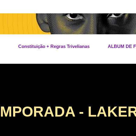
Pular para o conteúdo principal
Constituição + Regras Trivelianas
ALBUM DE 
TEMPORADA - LAKE