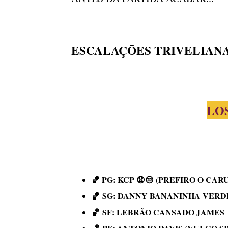
ESCALAÇÕES TRIVELIANA
L
🏀 PG:
KCP 😧😒 (PREFIRO O CA
🏀
SG:
DANNY BANANINHA VERDE (
🏀
SF:
LEBRÃO CANSADO JAMES