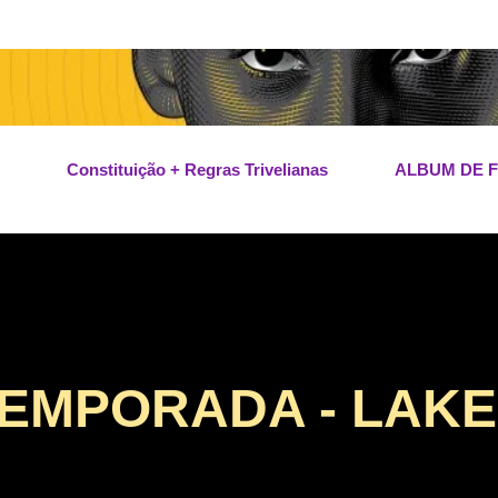
Pular para o conteúdo principal
Constituição + Regras Trivelianas
ALBUM DE 
 TEMPORADA - LAK