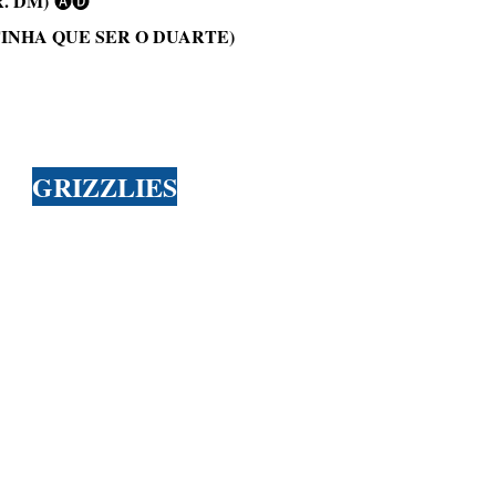
R. DM)
🅐🅓
(TINHA QUE SER O DUARTE)
GRIZZLIES