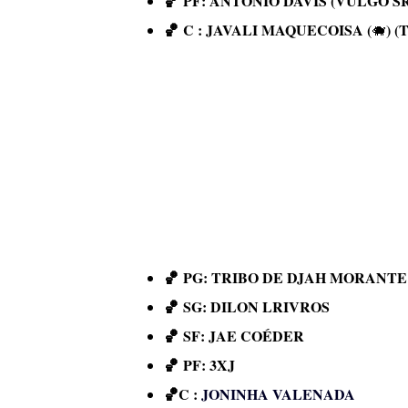
🏀
PF: ANTONIO DAVIS (VULGO S
🏀
C : JAVALI MAQUECOISA (
) 
🐗
🏀
PG: TRIBO DE DJAH MORANTE
🏀
SG: DILON LRIVROS
🏀
SF: JAE COÉDER
🏀
PF: 3XJ
🏀
C :
JONINHA VALENADA