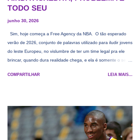
TODO SEU
junho 30, 2026
Sim, hoje começa a Free Agency da NBA. O tão esperado
verão de 2026, conjunto de palavras utilizado para iludir jovens
do leste Europeu, no vislumbre de ter um time legal pra ele
brincar, quando dura realidade chega, e ela é somente o seu
namorado que agora custa mais caro e o mesmo pivô com
COMPARTILHAR
LEIA MAIS...
cara de decrépito, mas que aparentemente ainda é jovem.
Todo mundo tá cansado de ver os rumores, como funciona os
agentes livres restritos, praticamente decorou os alvos do
Lakers e de quem o Pelinka vai tomar um balão, mas né, as
vezes a gente esquece mesmo. Então, como diria o Marcelo
Tas no Telecurso 2000 , É HORA DA REVISÃO! Ah, e quase
todos esses nomes foram linkados ao Lakers. Se de fato há o
interesse, não importa, o nosso compromisso é sempre com a