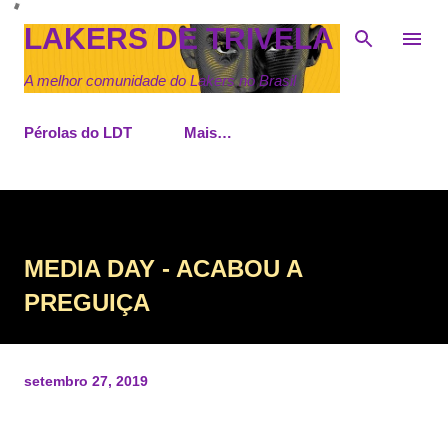
Pular para o conteúdo principal
LAKERS DE TRIVELA
A melhor comunidade do Lakers no Brasil
Pérolas do LDT
Mais…
MEDIA DAY - ACABOU A
PREGUIÇA
setembro 27, 2019