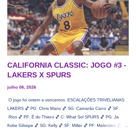
CALIFORNIA CLASSIC: JOGO #3 -
LAKERS X SPURS
julho 06, 2026
O jogo foi ontem e vencemos. ESCALAÇÕES TRIVELIANAS:
LAKERS 🏀 PG: Chris Mano 🏀 SG: Camarão Carro 🏀 SF:
Rico 🏀 PF: É do Thiero 🏀 C: What Sol SPURS 🏀 PG: Ja
Kobe Gilsepe 🏀 SG: Kelly 🏀 SF: Miller 🏀 PF: Melendez 🏀 C:
Maluco Brown 📋 Informações do jogo: ​ Horário: 20:30 Local: