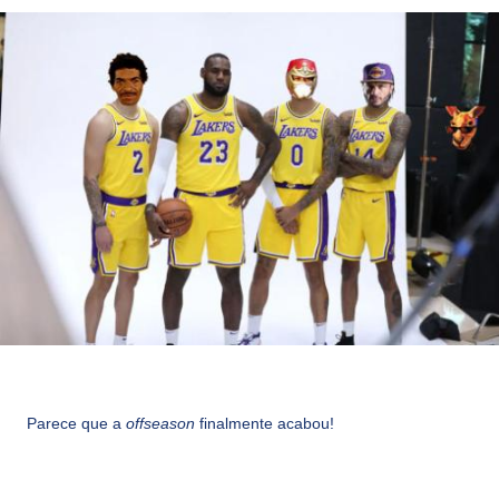
Parece que a
offseason
finalmente acabou!