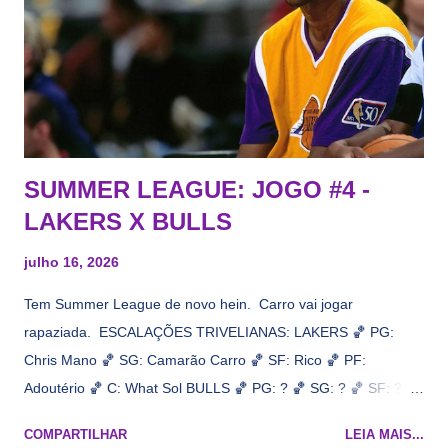
informação, a veracidade vem depois. E do Lakers hein? Até
agora nada de Ruim Hachaomuro (dizem que Nets tem
interesse) e LeBrão James - esse sendo assediado pelo
Draymond Green enquanto chora pro Cavs contrat...
SUMMER LEAGUE: JOGO #4 -
LAKERS X BULLS
julho 16, 2026
Tem Summer League de novo hein. Carro vai jogar
rapaziada. ESCALAÇÕES TRIVELIANAS: LAKERS 🏀 PG:
Chris Mano 🏀 SG: Camarão Carro 🏀 SF: Rico 🏀 PF:
Adoutério 🏀 C: What Sol BULLS 🏀 PG: ? 🏀 SG: ? 🏀 SF: ? 🏀
PF: Caleb Wilsão 🏀 C: ? 📋 Informações do jogo: ​ Horário:
COMPARTILHAR
LEIA MAIS...
19h00 Local: Las Vegas Transmissão: NBA League Pass,