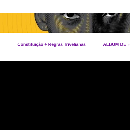
Pular para o conteúdo principal
Constituição + Regras Trivelianas
ALBUM DE 