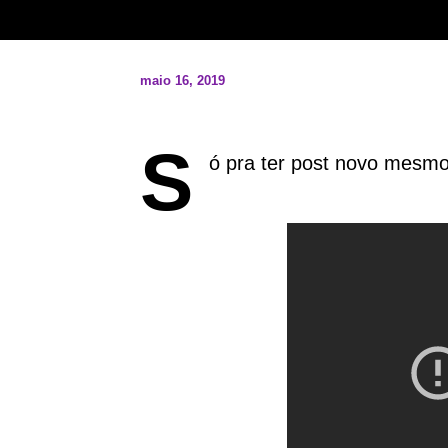
maio 16, 2019
S
ó pra ter post novo mesm