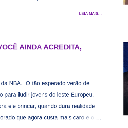
são: NBA League Pass
LEIA MAIS...
VOCÊ AINDA ACREDITA,
 da NBA. O tão esperado verão de
o para iludir jovens do leste Europeu,
pra ele brincar, quando dura realidade
orado que agora custa mais caro e o