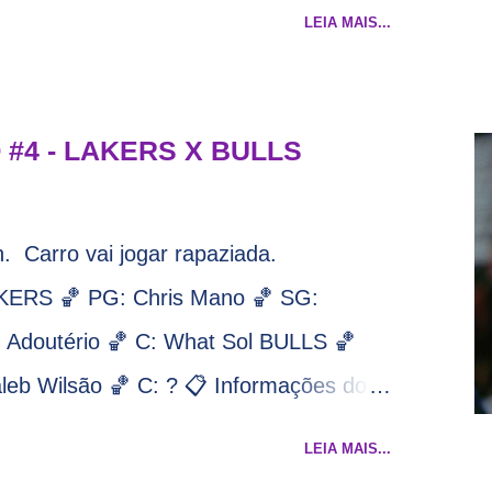
o, mas que aparentemente ainda é
LEIA MAIS...
 ver os rumores, como funciona os
ente decorou os alvos do Lakers e de
o, mas né, as vezes a gente esquece
#4 - LAKERS X BULLS
elo Tas no Telecurso 2000 , É HORA DA
s nomes foram linkados ao Lakers. Se
 Carro vai jogar rapaziada.
rta, o nosso compromisso é sempre com
RS 🏀 PG: Chris Mano 🏀 SG:
epois. E do Lakers hein? Até agora
 Adoutério 🏀 C: What Sol BULLS 🏀
que Nets tem interesse) e LeBrão
leb Wilsão 🏀 C: ? 📋 Informações do
lo Draymond Green enquanto chora pro
 Vegas Transmissão: NBA League Pass,
LEIA MAIS...