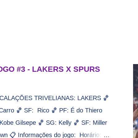
OGO #3 - LAKERS X SPURS
 ESCALAÇÕES TRIVELIANAS: LAKERS 🏀
arro 🏀 SF: Rico 🏀 PF: É do Thiero
obe Gilsepe 🏀 SG: Kelly 🏀 SF: Miller
n 📋 Informações do jogo: ​ Horário: