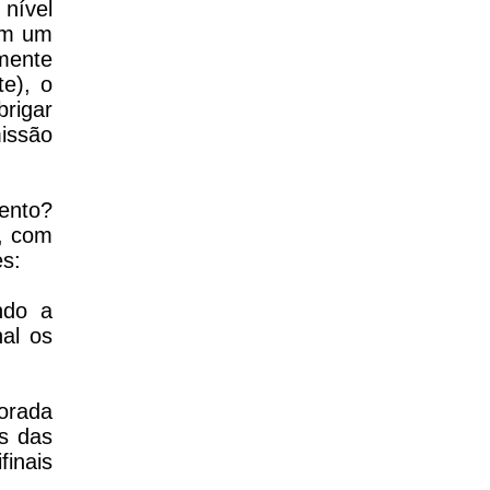
 nível
sem um
mente
te), o
brigar
issão
ento?
s, com
s:
ndo a
nal os
porada
s das
inais