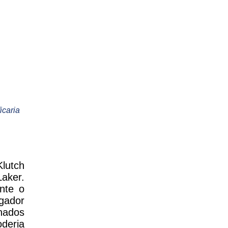
icaria
Klutch
aker.
nte o
ogador
nados
deria