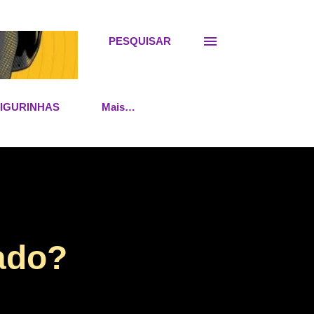
PESQUISAR
FIGURINHAS
Mais…
ado?