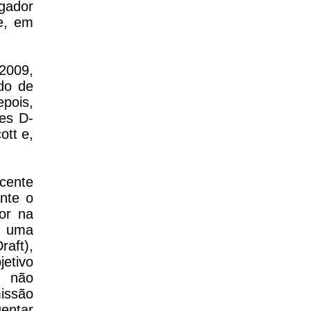
ogador
ve, em
2009,
do de
pois,
es D-
ott e,
ecente
ante o
dor na
a uma
raft),
jetivo
e não
issão
uentar