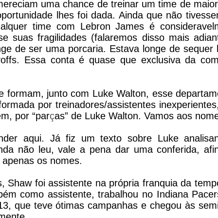
mereciam uma chance de treinar um time de maior
 oportunidade lhes foi dada. Ainda que não tives
ualquer time com Lebron James é consideravel
e suas fragilidades (falaremos disso mais adian
nge de ser uma porcaria. Estava longe de sequer 
offs. Essa conta é quase que exclusiva da com
ue formam, junto com Luke Walton, esse departam
formada por treinadores/assistentes inexperiente
m, por “par
ç
as” de Luke Walton. Vamos aos nome
der aqui. Já fiz um texto sobre Luke analisa
nda não leu, vale a pena dar uma conferida, afi
 apenas os nomes.
, Shaw foi assistente na própria franquia da tem
bém como assistente, trabalhou no Indiana Pacer
3, que teve ótimas campanhas e chegou às semif
amente.