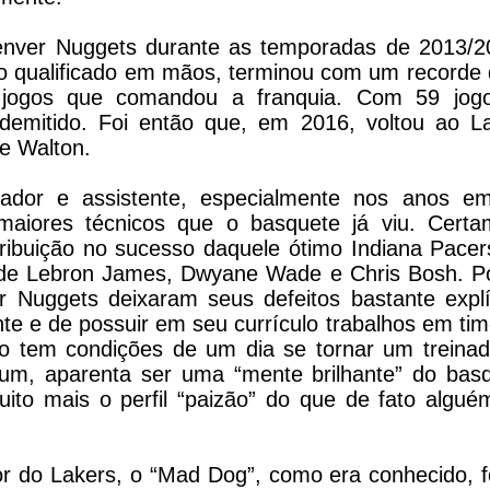
nver Nuggets durante as temporadas de 2013/2
o qualificado em mãos, terminou com um recorde 
1 jogos que comandou a franquia. Com 59 jog
emitido. Foi então que, em 2016, voltou ao La
e Walton.
ador e assistente, especialmente nos anos e
maiores técnicos que o basquete já viu. Certa
ribuição no sucesso daquele ótimo Indiana Pacer
de Lebron James, Dwyane Wade e Chris Bosh. P
uggets deixaram seus defeitos bastante explíc
te e de possuir em seu currículo trabalhos em ti
 tem condições de um dia se tornar um treinad
m, aparenta ser uma “mente brilhante” do basq
uito mais o perfil “paizão” do que de fato algu
 do Lakers, o “Mad Dog”, como era conhecido, f