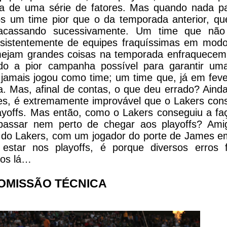
a de uma série de fatores. Mas quando nada pa
os um time pior que o da temporada anterior, qu
acassando sucessivamente. Um time que não
sistentemente de equipes fraquíssimas em mod
mejam grandes coisas na temporada enfraquecem
ndo a pior campanha possível para garantir um
 jamais jogou como time; um time que, já em feve
a. Mas, afinal de contas, o que deu errado? Aind
s, é extremamente improvável que o Lakers cons
layoffs. Mas então, como o Lakers conseguiu a f
assar nem perto de chegar aos playoffs? Amig
do Lakers, com um jogador do porte de James e
estar nos playoffs, é porque diversos erros 
mos lá…
OMISSÃO TÉCNICA