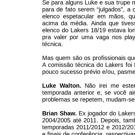
Se para alguns Luke e sua trupe 
para de fato serem “julgados”, a
elenco espetacular em mãos, q
acima da média. Ainda que tivess
elenco do Lakers 18/19 estava lo
pra valer por uma vaga nos play
técnica.
Mas quem são os profissionais q
A comissão técnica do Lakers foi 
pouco sucesso prévio e/ou, pasme
Luke Walton.
Não irei me esten
temporada anterior e, se você ai
problemas se repetem, mudam-se
Brian Shaw.
Ex jogador do Lakers
2004/2005 até 2011. Depois, tam
temporadas 2011/2012 e 2012/201
e finais de conferência, respectiv