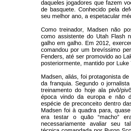
daqueles jogadores que fazem voc
de basquete. Conhecido pela defe
seu melhor ano, a espetacular mé
Como treinador, Madsen não poss
como assistente do Utah Flash n
galho em galho. Em 2012, exerce
comandou por um brevíssimo perí
Fenders, até ser promovido ao La
posteriormente, mantido por Luke
Madsen, aliás, foi protagonista d
da franquia. Segundo o jornalist
treinamento do hoje ala pivô/piv
época vindo da europa e não d
espécie de preconceito dentro das
Madsen foi à quadra para, quase 
era testar o quão “macho” era
necessariamente avaliar seu ta
técnica comandada por Byron Scot