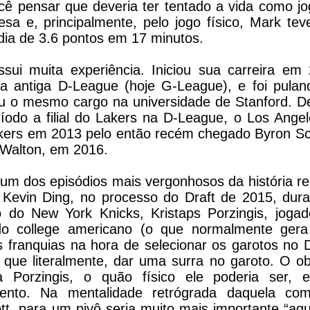
ê pensar que deveria ter tentado a vida como j
sa e, principalmente, pelo jogo físico, Mark te
dia de 3.6 pontos em 17 minutos.
ui muita experiência. Iniciou sua carreira em 
a antiga D-League (hoje G-League), e foi pulan
u o mesmo cargo na universidade de Stanford. De
odo a filial do Lakers na D-League, o Los Angel
kers em 2013 pelo então recém chegado Byron Sc
 Walton, em 2016.
e um dos episódios mais vergonhosos da história r
a Kevin Ding, no processo do Draft de 2015, dur
ô do New York Knicks, Kristaps Porzingis, joga
o college americano (o que normalmente ger
 franquias na hora de selecionar os garotos no D
que literalmente, dar uma surra no garoto. O ob
 Porzingis, o quão físico ele poderia ser, 
lento. Na mentalidade retrógrada daquela com
t, para um pivô seria muito mais importante “ag