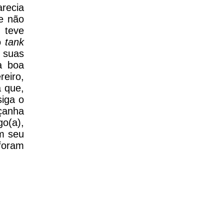
recia
e não
 teve
o
tank
 suas
a boa
reiro,
a que,
iga o
açanha
o(a),
m seu
foram