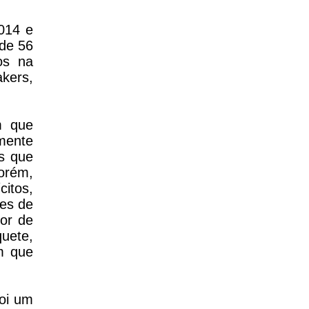
014 e
de 56
os na
kers,
m que
mente
s que
orém,
itos,
mes de
or de
uete,
ém que
oi um