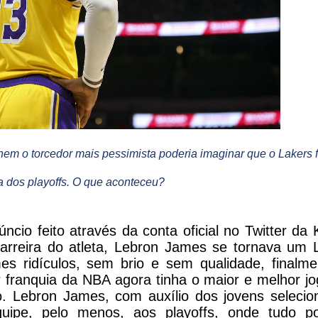
nem o torcedor mais pessimista poderia imaginar que o Lakers f
a dos playoffs. O que aconteceu?
cio feito através da conta oficial no Twitter da 
arreira do atleta, Lebron James se tornava um L
es ridículos, sem brio e sem qualidade, finalme
or franquia da NBA agora tinha o maior e melhor j
. Lebron James, com auxílio dos jovens selecio
quipe, pelo menos, aos playoffs, onde tudo po