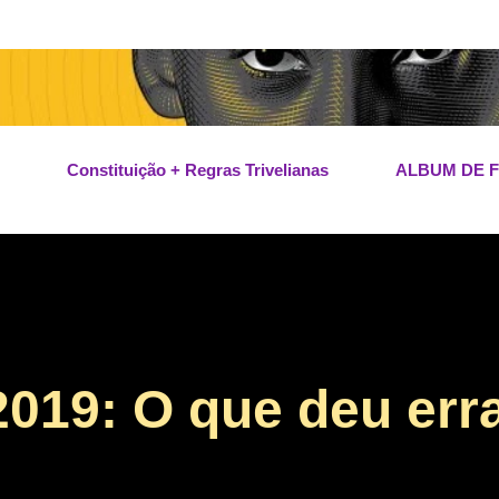
Pular para o conteúdo principal
Constituição + Regras Trivelianas
ALBUM DE 
2019: O que deu err